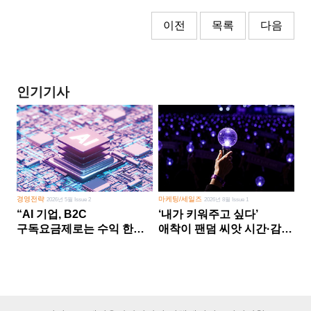
이전
목록
다음
인기기사
경영전략
마케팅/세일즈
2026년 5월 Issue 2
2026년 8월 Issue 1
“AI 기업, B2C
‘내가 키워주고 싶다’
구독요금제로는 수익 한계
애착이 팬덤 씨앗 시간·감정
다른 사업 없이 AI 성장에만
쏟다 보면 ‘정체성
의존 땐 위기”
공동체’로