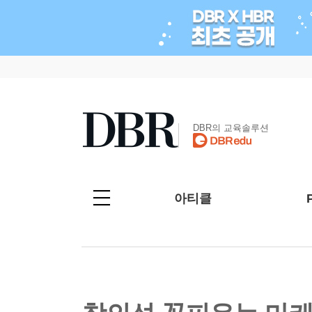
DBR의 교육솔루션
아티클