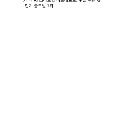
5
국내 AI 스타트업 비드래프트, 구글 주최 챌
린지 글로벌 1위