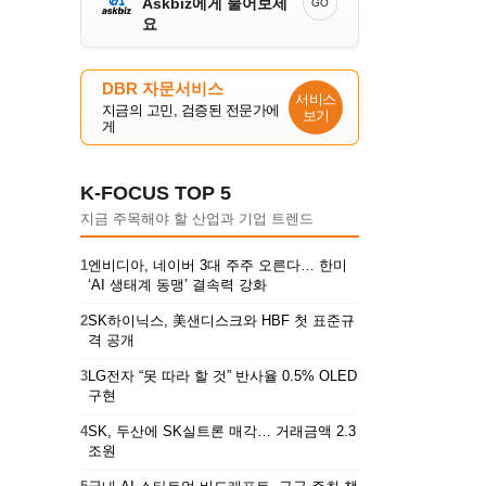
Askbiz에게 물어보세
GO
요
DBR 자문서비스
서비스
지금의 고민, 검증된 전문가에
보기
게
K-FOCUS TOP 5
지금 주목해야 할 산업과 기업 트렌드
1
엔비디아, 네이버 3대 주주 오른다… 한미
‘AI 생태계 동맹’ 결속력 강화
2
SK하이닉스, 美샌디스크와 HBF 첫 표준규
격 공개
3
LG전자 “못 따라 할 것” 반사율 0.5% OLED
구현
4
SK, 두산에 SK실트론 매각… 거래금액 2.3
조원