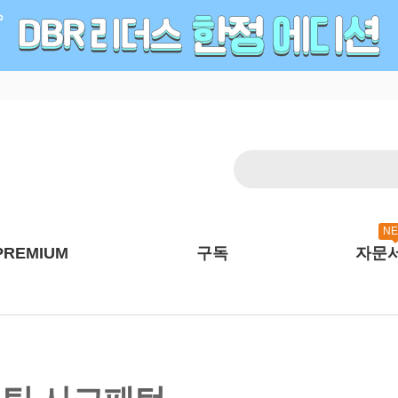
N
PREMIUM
구독
자문