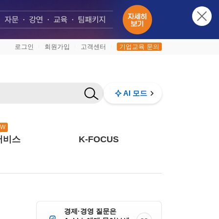
로그인
회원가입
고객센터
기업교육 문의
|
|
|
AI 모드
EW
서비스
K-FOCUS
경제·경영 질문은