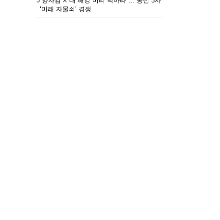
5
“양자컴 시대 해킹 미리 막아라”… 통신 3사
‘미래 자물쇠’ 경쟁