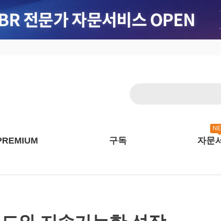
N
PREMIUM
구독
자문