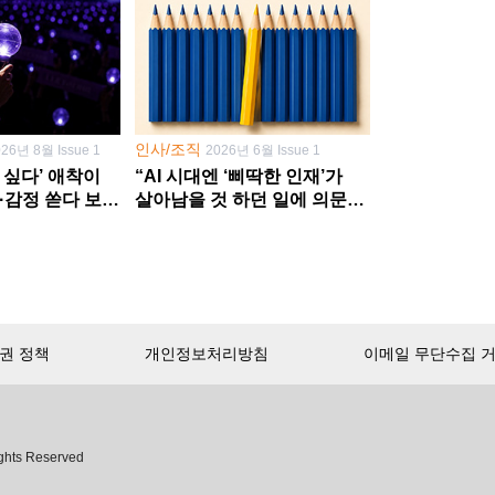
인사/조직
026년 8월 Issue 1
2026년 6월 Issue 1
 싶다’ 애착이
“AI 시대엔 ‘삐딱한 인재’가
·감정 쏟다 보면
살아남을 것 하던 일에 의문
’로
던지고 새 문제 발굴해야”
권 정책
개인정보처리방침
이메일 무단수집 
서비스 첫 달 무료!
ghts Reserved
무제한으로 이용
하세요.