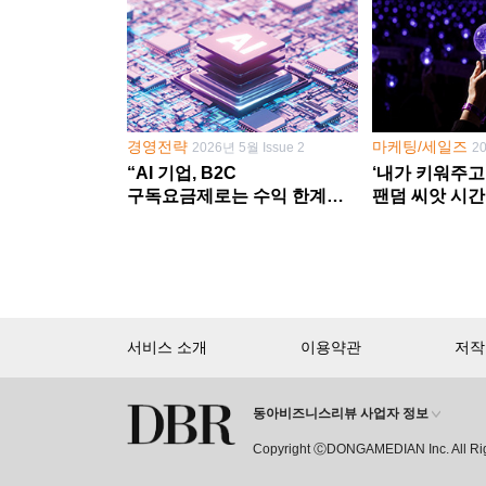
경영전략
마케팅/세일즈
2026년 5월 Issue 2
2
“AI 기업, B2C
‘내가 키워주고
구독요금제로는 수익 한계
팬덤 씨앗 시간
다른 사업 없이 AI 성장에만
‘정체성 공동체
의존 땐 위기”
서비스 소개
이용약관
저작
동아비즈니스리뷰 사업자 정보
회원 가입만 해도, DBR 월정액 
Copyright ⒸDONGAMEDIAN Inc. All Ri
15,000여 건의 DBR 콘텐츠를