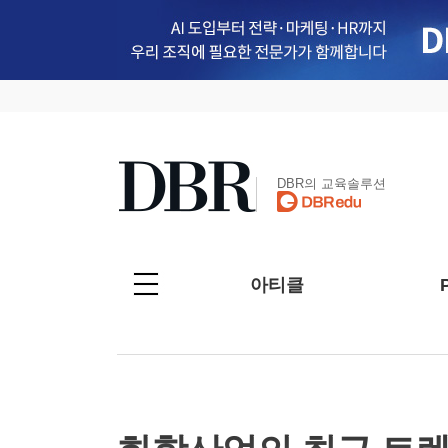
DBR의 교육솔루션
아티클