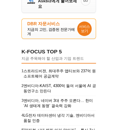
Askbiz에게 물어보세
GO
요
DBR 자문서비스
서비스
지금의 고민, 검증된 전문가에
보기
게
K-FOCUS TOP 5
지금 주목해야 할 산업과 기업 트렌드
1
스트라드비젼, 최대주주 앱티브와 237억 원
소프트웨어 공급계약
2
엔비디아-KAIST, 4300억 들여 서울에 AI 공
동연구소 만든다
3
엔비디아, 네이버 3대 주주 오른다… 한미
‘AI 생태계 동맹’ 결속력 강화
4
LG전자 데이터센터 냉각 기술, 엔비디아서
품질 인증