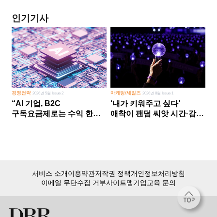
인기기사
경영전략
마케팅/세일즈
2026년 5월 Issue 2
2026년 8월 Issue 1
“AI 기업, B2C
‘내가 키워주고 싶다’
구독요금제로는 수익 한계
애착이 팬덤 씨앗 시간·감정
다른 사업 없이 AI 성장에만
쏟다 보면 ‘정체성
의존 땐 위기”
공동체’로
서비스 소개
이용약관
저작권 정책
개인정보처리방침
이메일 무단수집 거부
사이트맵
기업교육 문의