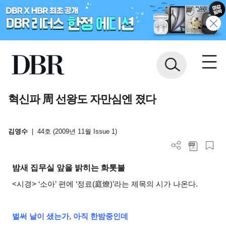
혁신파 周 선왕도 자만심엔 졌다
김영수
|
44호 (2009년 11월 Issue 1)
밤새 집무실 앞을 밝히는 화톳불
<
시경> ‘소아’ 편에 ‘정료(庭燎)’라는 제목의 시가 나온다.
벌써 날이 샜는가, 아직 한밤중인데