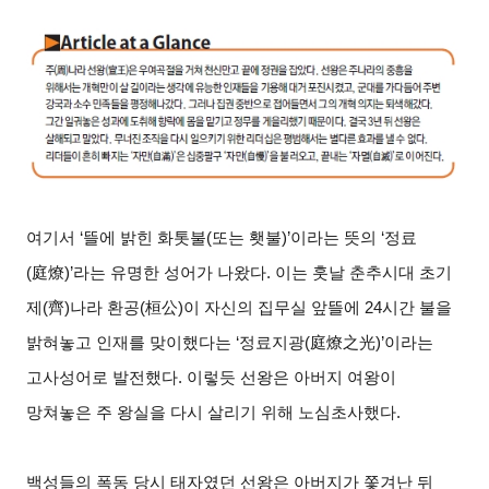
여기서 ‘뜰에 밝힌 화톳불(또는 횃불)’이라는 뜻의 ‘정료
(庭燎)’라는 유명한 성어가 나왔다. 이는 훗날 춘추시대 초기
제(齊)나라 환공(桓公)이 자신의 집무실 앞뜰에 24시간 불을
밝혀놓고 인재를 맞이했다는 ‘정료지광(庭燎之光)’이라는
고사성어로 발전했다. 이렇듯 선왕은 아버지 여왕이
망쳐놓은 주 왕실을 다시 살리기 위해 노심초사했다.
백성들의 폭동 당시 태자였던 선왕은 아버지가 쫓겨난 뒤