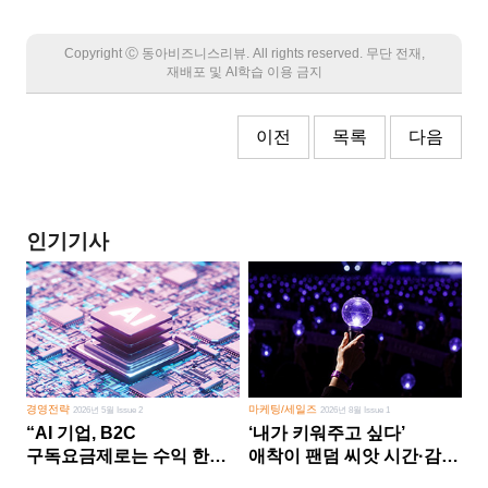
Copyright Ⓒ 동아비즈니스리뷰. All rights reserved. 무단 전재,
재배포 및 AI학습 이용 금지
이전
목록
다음
인기기사
경영전략
마케팅/세일즈
2026년 5월 Issue 2
2026년 8월 Issue 1
“AI 기업, B2C
‘내가 키워주고 싶다’
구독요금제로는 수익 한계
애착이 팬덤 씨앗 시간·감정
다른 사업 없이 AI 성장에만
쏟다 보면 ‘정체성