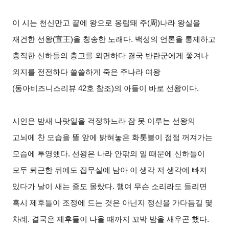
이 시는 천신만고 끝에 왕으로 옹립돼 주(周)나라 왕실을
재건한 선왕(宣王)을 칭송한 노래다. 백성의 언론을 통제하고
충직한 신하들의 충고를 외면하다 결국 반란군에게 쫓겨나
외지를 전전하다 쓸쓸하게 죽은 주나라 여왕
(동아비즈니스리뷰 42호 참조)의 아들이 바로 선왕이다.
시인은 밤새 나랏일을 걱정하느라 잠 못 이루는 선왕의
고뇌에 찬 모습을 뜰 앞에 밝혀놓은 화톳불이 점점 꺼져가는
모습에 투영했다. 선왕은 나라 안팎의 일 때문에 신하들이
모두 퇴근한 뒤에도 집무실에 남아 이 생각 저 생각에 빠져
있다가 날이 새는 줄도 몰랐다. 행여 무슨 소리라도 들리면
혹시 제후들이 조정에 드는 것은 아닌지 정신을 가다듬길 몇
차례. 결국은 제후들이 나올 때까지 꼬박 밤을 새우곤 했다.