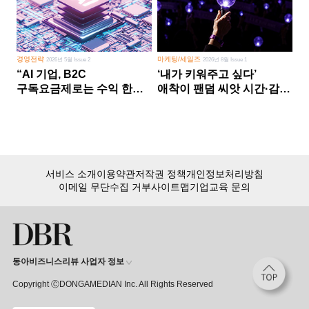
경영전략
마케팅/세일즈
2026년 5월 Issue 2
2026년 8월 Issue 1
“AI 기업, B2C
‘내가 키워주고 싶다’
구독요금제로는 수익 한계
애착이 팬덤 씨앗 시간·감정
다른 사업 없이 AI 성장에만
쏟다 보면 ‘정체성
의존 땐 위기”
공동체’로
서비스 소개
이용약관
저작권 정책
개인정보처리방침
이메일 무단수집 거부
사이트맵
기업교육 문의
동아비즈니스리뷰 사업자 정보
Copyright ⒸDONGAMEDIAN Inc. All Rights Reserved
회원 가입만 해도, DBR 월정액 서비스 첫 달 무료!