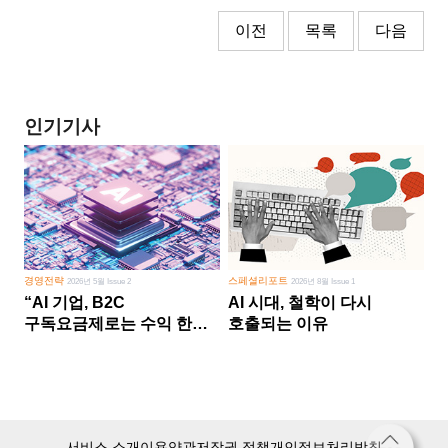
이전
목록
다음
인기기사
경영전략
스페셜리포트
2026년 5월 Issue 2
2026년 8월 Issue 1
“AI 기업, B2C
AI 시대, 철학이 다시
구독요금제로는 수익 한계
호출되는 이유
다른 사업 없이 AI 성장에만
의존 땐 위기”
서비스 소개
이용약관
저작권 정책
개인정보처리방침