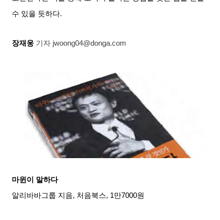
수 있을 듯하다
.
장재웅
기자
jwoong04@donga.com
마윈이 말하다
알리바바그룹 지음
,
처음북스
, 1
만
7000
원