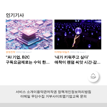
인기기사
경영전략
마케팅/세일즈
2026년 5월 Issue 2
2026년 8월 Issue 1
“AI 기업, B2C
‘내가 키워주고 싶다’
구독요금제로는 수익 한계
애착이 팬덤 씨앗 시간·감정
다른 사업 없이 AI 성장에만
쏟다 보면 ‘정체성
의존 땐 위기”
공동체’로
서비스 소개
이용약관
저작권 정책
개인정보처리방침
이메일 무단수집 거부
사이트맵
기업교육 문의