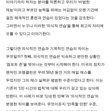
이야기까지 저자는 분야를 막론하고 우리가
‘
비범한
재능
’
이라고 부르던 능력들 뒤에는 어김없이 오랜 기간에
걸친 체계적인 훈련과 연습이 있었다는 것을 강조한다
.
그러면서 누구나 이러한
‘
의식적 연습
’
을 통해 최고의 자리에
오를 수 있다고 이야기한다
.
그렇다면 의식적인 연습과 기계적인 연습의 차이는
무엇일까
?
첫째
,
의식적인 연습은 익숙하고 편안한 상황인
‘
컴포트 존
’
을 벗어나는 것부터 시작해야 한다
.
미국의 정치가
벤저민 프랭클린은 무려
50
년 동안 거의 매일 체스를
두었지만 그의 체스 실력은 평범한 수준이었다고 한다
.
이는
기존의
‘1
만 시간의 법칙
’
에 대해 우리가 갖고 있는 상식에
반한다
.
이 사례가 바로
‘
단순한 반복
’
과
‘
의식적인 연습
’
의
분명한 차이를 보여준다
.
무엇이든지
‘
만족할 만한
’
수준
,