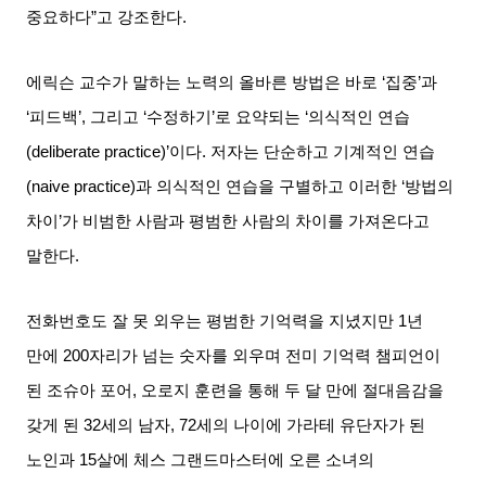
중요하다
”
고 강조한다
.
에릭슨 교수가 말하는 노력의 올바른 방법은 바로
‘
집중
’
과
‘
피드백
’,
그리고
‘
수정하기
’
로 요약되는
‘
의식적인 연습
(deliberate practice)’
이다
.
저자는 단순하고 기계적인 연습
(naive practice)
과 의식적인 연습을 구별하고 이러한
‘
방법의
차이
’
가 비범한 사람과 평범한 사람의 차이를 가져온다고
말한다
.
전화번호도 잘 못 외우는 평범한 기억력을 지녔지만
1
년
만에
200
자리가 넘는 숫자를 외우며 전미 기억력 챔피언이
된 조슈아 포어
,
오로지 훈련을 통해 두 달 만에 절대음감을
갖게 된
32
세의 남자
, 72
세의 나이에 가라테 유단자가 된
노인과
15
살에 체스 그랜드마스터에 오른 소녀의