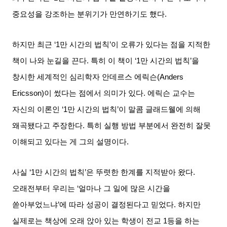
중요성을 강조하는 분위기가 만연하기도 했다
.
하지만 최근
‘1
만 시간의 법칙
’
이 오류가 있다는 점을 지적한
책이 나와 눈길을 끈다
.
특히 이 책이
‘1
만 시간의 법칙
’
을
창시한 세계적인 심리학자 안데르스 에릭슨
(Anders
Ericsson)
이 썼다는 점에서 의미가 있다
.
에릭슨 교수는
자신의 이론인
‘1
만 시간의 법칙
’
이 말콤 글래드웰에 의해
왜곡됐다고 주장한다
.
특히 실행 방법 부분에서 완전히 잘못
이해되고 있다는 게 그의 설명이다
.
사실
‘1
만 시간의 법칙
’
은 뚜렷한 한계를 지적받아 왔다
.
오래전부터 우리는
‘
얼마나 그 일에 많은 시간을
쏟아부었느냐
’
에 따라 성공이 결정된다고 믿었다
.
하지만
실제로는 책상에 오래 앉아 있는 학생이 전교
1
등을 하는