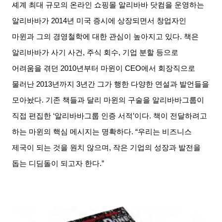
셰계 최대 규모의 온라인 쇼핑몰 알리바바 닷컴을 운영하는
알리바바가
2014
년 미국 증시에 상장되면서 창업자인
마윈과 그의 경영철학에 대한 관심이 높아지고 있다
.
책은
알리바바가 사기 사건
,
주식 회수
,
기업 분할 등으로
어려움을 겪던
2010
년부터 마윈이
CEO
에서 회장직으로
물러난
2013
년까지
3
년간 그가 행한 다양한 연설과 발언들을
모아놨다
.
기존 책들과 달리 마윈의 구술을 알리바바그룹이
직접 편집한
‘
알리바바그룹 인증 서적
’
이다
.
책이 전달하려고
하는 마윈의 핵심 메시지는 명확하다
. “
우리는 비즈니스
제국이 되는 것을 원치 않으며
,
작은 기업의 성장과 발전을
돕는 디딤돌이 되고자 한다
.”