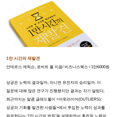
1
만 시간의 재발견
안데르스 에릭슨
,
로버트 풀 지음
/
비즈니스북스
/ 1
만
6000
원
성공은 노력의 결과일까
,
아니면 유전자의 승리일까
.
이
질문에 대해 많은 연구가 진행됐지만 결과는 각기 달랐다
.
최근까지는 말콤 글래드웰이
<
아웃라이어
(OUTLIERS):
성공의 기회를 발견한 사람들
>
에서 투입한 노력이 성과를
좌우한다는
‘1
만 시간의 법칙
’
을 설명하면서 후천적 노력의