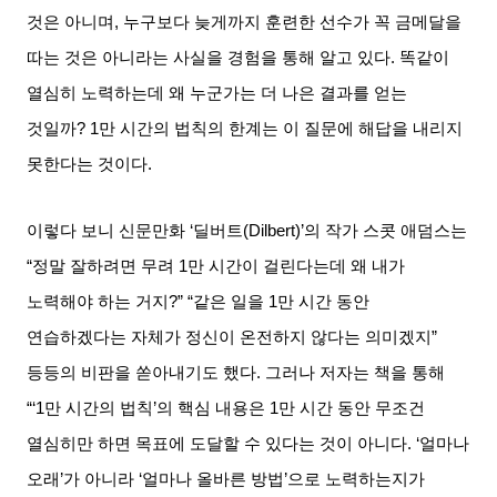
것은 아니며
,
누구보다 늦게까지 훈련한 선수가 꼭 금메달을
따는 것은 아니라는 사실을 경험을 통해 알고 있다
.
똑같이
열심히 노력하는데 왜 누군가는 더 나은 결과를 얻는
것일까
? 1
만 시간의 법칙의 한계는 이 질문에 해답을 내리지
못한다는 것이다
.
이렇다 보니 신문만화
‘
딜버트
(Dilbert)’
의 작가 스콧 애덤스는
“
정말 잘하려면 무려
1
만 시간이 걸린다는데 왜 내가
노력해야 하는 거지
?” “
같은 일을
1
만 시간 동안
연습하겠다는 자체가 정신이 온전하지 않다는 의미겠지
”
등등의 비판을 쏟아내기도 했다
.
그러나 저자는 책을 통해
“‘1
만 시간의 법칙
’
의 핵심 내용은
1
만 시간 동안 무조건
열심히만 하면 목표에 도달할 수 있다는 것이 아니다
. ‘
얼마나
오래
’
가 아니라
‘
얼마나 올바른 방법
’
으로 노력하는지가