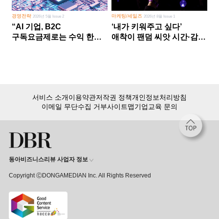
경영전략
마케팅/세일즈
2026년 5월 Issue 2
2026년 8월 Issue 1
“AI 기업, B2C
‘내가 키워주고 싶다’
구독요금제로는 수익 한계
애착이 팬덤 씨앗 시간·감정
다른 사업 없이 AI 성장에만
쏟다 보면 ‘정체성
의존 땐 위기”
공동체’로
서비스 소개
이용약관
저작권 정책
개인정보처리방침
이메일 무단수집 거부
사이트맵
기업교육 문의
동아비즈니스리뷰 사업자 정보
Copyright ⒸDONGAMEDIAN Inc. All Rights Reserved
회원 가입만 해도, DBR 월정액 서비스 첫 달 무료!
15,000여 건의 DBR 콘텐츠를
무제한으로 이용
하세요.