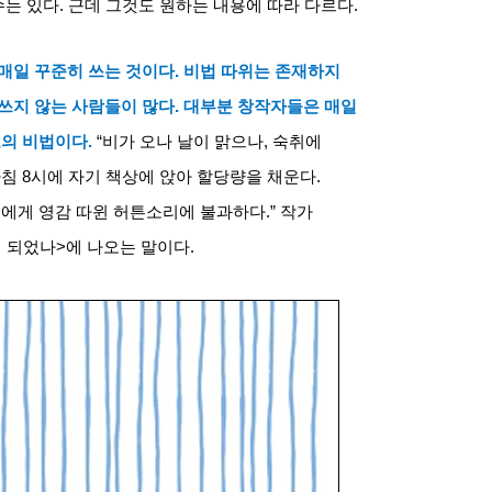
수는 있다
.
근데 그것도 원하는 내용에 따라 다르다
.
매일 꾸준히 쓰는 것이다
.
비법 따위는 존재하지
쓰지 않는 사람들이 많다
.
대부분 창작자들은 매일
고의 비법이다
.
“
비가 오나 날이 맑으나
,
숙취에
아침
8
시에 자기 책상에 앉아 할당량을 채운다
.
에게 영감 따윈 허튼소리에 불과하다
.”
작가
게 되었나
>
에 나오는 말이다
.