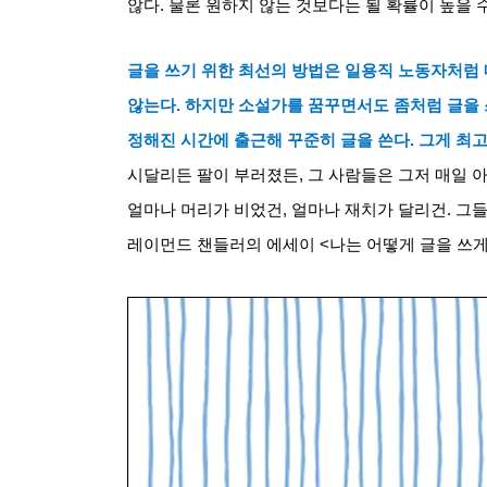
않다
.
물론 원하지 않는 것보다는 될 확률이 높을 
글을 쓰기 위한 최선의 방법은 일용직 노동자처럼 
않는다
.
하지만 소설가를 꿈꾸면서도 좀처럼 글을 
정해진 시간에 출근해 꾸준히 글을 쓴다
.
그게 최
시달리든 팔이 부러졌든
,
그 사람들은 그저 매일 
얼마나 머리가 비었건
,
얼마나 재치가 달리건
.
그들
레이먼드 챈들러의 에세이
<
나는 어떻게 글을 쓰