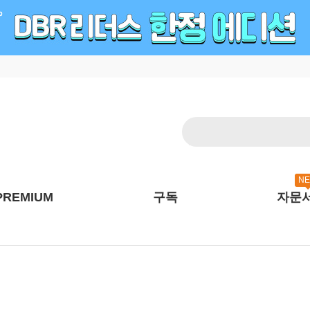
N
PREMIUM
구독
자문