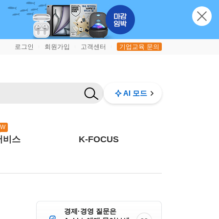
로그인
회원가입
고객센터
기업교육 문의
|
|
|
AI 모드
EW
서비스
K-FOCUS
경제·경영 질문은