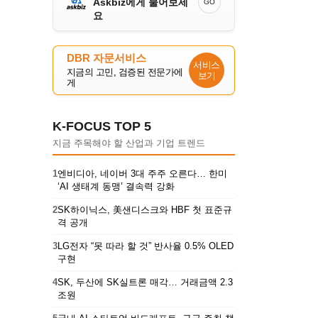
Askbiz에게 물어보세
GO
요
DBR 자문서비스
서비스
지금의 고민, 검증된 전문가에
보기
게
K-FOCUS TOP 5
지금 주목해야 할 산업과 기업 트렌드
1
엔비디아, 네이버 3대 주주 오른다… 한미
‘AI 생태계 동맹’ 결속력 강화
2
SK하이닉스, 美샌디스크와 HBF 첫 표준규
격 공개
3
LG전자 “못 따라 할 것” 반사율 0.5% OLED
구현
4
SK, 두산에 SK실트론 매각… 거래금액 2.3
조원