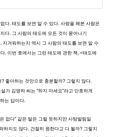
 없다
.
태도를 보면 알 수 있다
.
사랑을 해본 사람은
가지다
.
그 사람의 태도에 모든 것이 묻어나기
지
,
지겨워하는지 역시 그 사람의 태도를 보면 알 수
준다
.
이번 호에서는 그런 태도에 관한 책
, <
태도에
까
?
좋아하는 것만으로 충분할까
?
그렇지 않다
.
소설가 김영하 씨는
“
하지 마세요
”
라고 단호하게
려하는 답이다
.
은 없다
”
같은 말은 그럴 듯하지만 사탕발림일
락하지도 않다
.
간절히 원한다고 다 될까
?
그렇지