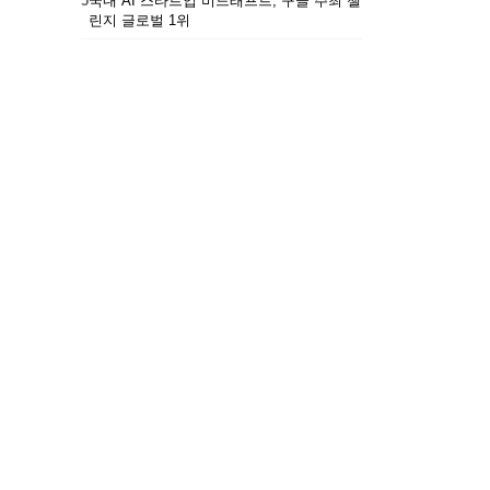
5
국내 AI 스타트업 비드래프트, 구글 주최 챌
린지 글로벌 1위