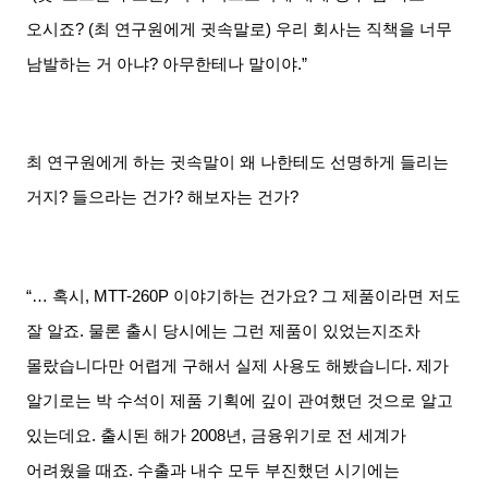
오시죠
? (
최 연구원에게 귓속말로
)
우리 회사는 직책을 너무
남발하는 거 아냐
?
아무한테나 말이야
.”
최 연구원에게 하는 귓속말이 왜 나한테도 선명하게 들리는
거지
?
들으라는 건가
?
해보자는 건가
?
“… 혹시
, MTT-260P
이야기하는 건가요
?
그 제품이라면 저도
잘 알죠
.
물론 출시 당시에는 그런 제품이 있었는지조차
몰랐습니다만 어렵게 구해서 실제 사용도 해봤습니다
.
제가
알기로는 박 수석이 제품 기획에 깊이 관여했던 것으로 알고
있는데요
.
출시된 해가
2008
년
,
금융위기로 전 세계가
어려웠을 때죠
.
수출과 내수 모두 부진했던 시기에는