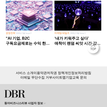
경영전략
마케팅/세일즈
2026년 5월 Issue 2
2026년 8월 Issue 1
“AI 기업, B2C
‘내가 키워주고 싶다’
구독요금제로는 수익 한계
애착이 팬덤 씨앗 시간·감정
다른 사업 없이 AI 성장에만
쏟다 보면 ‘정체성
의존 땐 위기”
공동체’로
서비스 소개
이용약관
저작권 정책
개인정보처리방침
이메일 무단수집 거부
사이트맵
기업교육 문의
동아비즈니스리뷰 사업자 정보