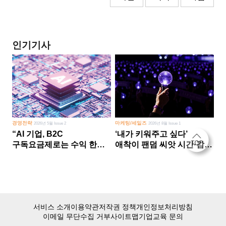
인기기사
경영전략
마케팅/세일즈
2026년 5월 Issue 2
2026년 8월 Issue 1
“AI 기업, B2C
‘내가 키워주고 싶다’
구독요금제로는 수익 한계
애착이 팬덤 씨앗 시간·감정
다른 사업 없이 AI 성장에만
쏟다 보면 ‘정체성
의존 땐 위기”
공동체’로
서비스 소개
이용약관
저작권 정책
개인정보처리방침
이메일 무단수집 거부
사이트맵
기업교육 문의