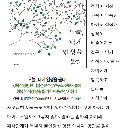
걱정이 커진다
.
사랑이 부족한
아이로 성장해
성격이
비뚤어지는
것은 아닌가
걱정한다
.
뭔가
자녀에게
잘못하고
있다는
죄책감에
사로잡힌 사람들도 있다
.
엄마가 일하는 것이 아이에게
마이너스일까
?
그렇지 않다
.
일하는 엄마와 아기의
애착관계가 특별히 불안정한 것은 아니다
.
양만큼 질이