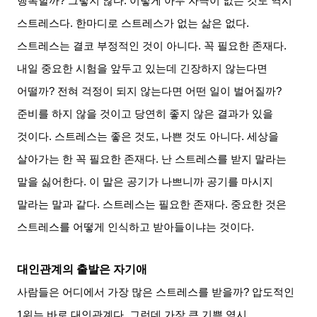
행복할까
?
그렇지 않다
.
이렇게 아무 자극이 없는 것도 역시
스트레스다
.
한마디로 스트레스가 없는 삶은 없다
.
스트레스는 결코 부정적인 것이 아니다
.
꼭 필요한 존재다
.
내일 중요한 시험을 앞두고 있는데 긴장하지 않는다면
어떨까
?
전혀 걱정이 되지 않는다면 어떤 일이 벌어질까
?
준비를 하지 않을 것이고 당연히 좋지 않은 결과가 있을
것이다
.
스트레스는 좋은 것도
,
나쁜 것도 아니다
.
세상을
살아가는 한 꼭 필요한 존재다
.
난 스트레스를 받지 말라는
말을 싫어한다
.
이 말은 공기가 나쁘니까 공기를 마시지
말라는 말과 같다
.
스트레스는 필요한 존재다
.
중요한 것은
스트레스를 어떻게 인식하고 받아들이냐는 것이다
.
대인관계의 출발은 자기애
사람들은 어디에서 가장 많은 스트레스를 받을까
?
압도적인
1
위는 바로 대인관계다
.
그런데 가장 큰 기쁨 역시