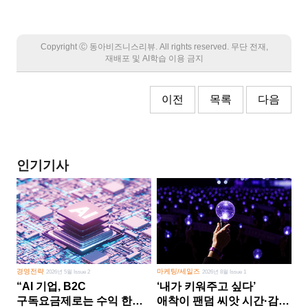
Copyright Ⓒ 동아비즈니스리뷰. All rights reserved. 무단 전재,
재배포 및 AI학습 이용 금지
이전
목록
다음
인기기사
경영전략
마케팅/세일즈
2026년 5월 Issue 2
2026년 8월 Issue 1
“AI 기업, B2C
‘내가 키워주고 싶다’
구독요금제로는 수익 한계
애착이 팬덤 씨앗 시간·감정