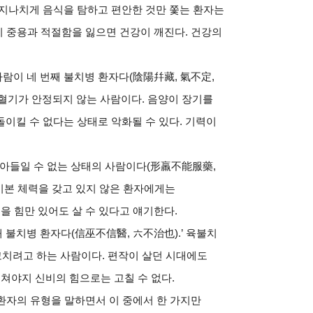
지나치게 음식을 탐하고 편안한 것만 쫓는 환자는
이 중용과 적절함을 잃으면 건강이 깨진다
.
건강의
사람이 네 번째 불치병 환자다
(
陰陽幷藏
,
氣不定
,
 혈기가 안정되지 않는 사람이다
.
음양이 장기를
이킬 수 없다는 상태로 악화될 수 있다
.
기력이
받아들일 수 없는 상태의 사람이다
(
形羸不能服藥
,
기본 체력을 갖고 있지 않은 환자에게는
먹을 힘만 있어도 살 수 있다고 얘기한다
.
째 불치병 환자다
(
信巫不信醫
,
六不治也
).’
육불치
고치려고 하는 사람이다
.
편작이 살던 시대에도
고쳐야지 신비의 힘으로는 고칠 수 없다
.
환자의 유형을 말하면서 이 중에서 한 가지만