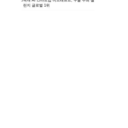
5
국내 AI 스타트업 비드래프트, 구글 주최 챌
린지 글로벌 1위