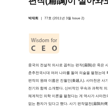
편작(扁鵲)이 살아와도
박재희
|
77호 (2011년 3월 Issue 2)
중국의 전설적 의사로 꼽히는 편작
(
扁鵲
)
은 죽은 
춘추전국시대 여러 나라를 돌며 의술을 펼쳤는데 
편작의 원래 이름은 진월인
(
秦越人
).
사마천은 사
전기와 함께 소개했다
.
신비적인 무속과 과학적 
체계적인 의학 이론을 펼쳤다는 게 역사가 사마천
없는 환자가 있다고 했다
.
사기 편작열전
(
扁鵲列傳