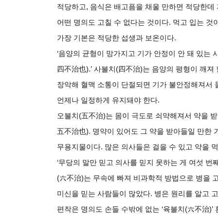
적당하고
,
음식은 배고픔을 채울 만하면 적당한데 
어떤 명의도 고칠 수 없다는 것이다
.
먹고 입는 것
가장 기본은 적당한 섭생과 보온이다
.
‘
음양의 균형이 망가지고 기가 안정이 안 돼 있는 
四不治也
).’
사불치
(
四不治
)
는 음양의 평형이 깨져
장악해 혈맥 소통이 단절되면 기가 불안정해져서 돌
언제나 일정하게 유지돼야 한다
.
오불치
(
五不治
)
는 몸이 극도로 쇠약해져서 약을 
五不治也
).
명약이 있어도 그 약을 받아들일 만한 
무용지물이다
.
많은 의사들은 걸을 수 있고 약을 
‘
무당의 말만 믿고 의사를 믿지 못하는 게 여섯 번
(
六不治
)
는 무속에 빠져 비과학적 방법으로 병을 
미신을 믿는 사람들이 많았다
.
병은 원리를 알고 
편작은 명의도 손들 수밖에 없는
‘
육불치
(
六不治
)’