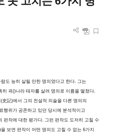
 못 고치는 6가지 병
사람도 능히 살릴 만한 명의였다고 한다
.
그는
특히 괵
(
)
나라 태자를 살려 명의로 이름을 떨쳤다
.
기
(
史記
)
에서 그의 전설적 의술을 다른 명의의
의료행위가 공존하고 있던 당시에 분석적이고
의 편작에 대한 평가다
.
그런 편작도 도저히 고칠 수
)
을 보면 편작이 어떤 명의도 고칠 수 없는
6
가지