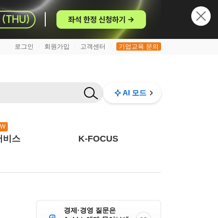
로그인
회원가입
고객센터
기업교육 문의
|
|
|
AI 모드
EW
서비스
K-FOCUS
경제·경영 질문은