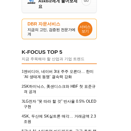
Askbiz에게 물어보세
GO
요
DBR 자문서비스
서비스
지금의 고민, 검증된 전문가에
보기
게
K-FOCUS TOP 5
지금 주목해야 할 산업과 기업 트렌드
1
엔비디아, 네이버 3대 주주 오른다… 한미
‘AI 생태계 동맹’ 결속력 강화
2
SK하이닉스, 美샌디스크와 HBF 첫 표준규
격 공개
3
LG전자 “못 따라 할 것” 반사율 0.5% OLED
구현
4
SK, 두산에 SK실트론 매각… 거래금액 2.3
조원