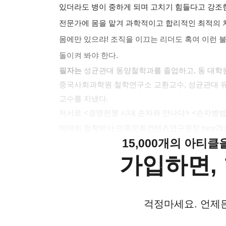
있더라도 병이 중하게 되며 고치기 힘들다고 강조
전문가에 몸을 맡겨 과학적이고 합리적인 최적의
몸에만 있으랴
!
조직을 이끄는 리더도 혹여 이런 
돌이켜 봐야 한다
.
필자는
성균관대 동양철학과를 졸업하고
,
동 대학
중국사회과학원 철학연구소 교환교수
,
성균관대 
교수를 지냈다
.
저서로
<
경영전쟁 시대 손자와 만나다
> <
손자병법
박재희 철학박사
·
민족문화컨텐츠연구원장
taoy2k
15,000개의 아티
가입하면, 
걱정마세요. 언제