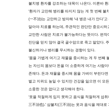
불치병 환자를 강조하는 대목이 나온다
.
이른바 환
‘
환자가 교만해 병리를 따지지 않는 게 첫 번째 불
(
一不治
)
는 교만하고 방자해
‘
내 병은 내가 안다
’
고
알아야 치료를 하는데
,
주관적인 판단만 중요시하고
교만한 사람은 치료가 불가능하다는 뜻이다
.
편작이
진단을 믿지 않아 결국 골수암으로 죽고 말았다
.
주
불신하거나 병리를 무시하는 경향이 있다
.
‘
몸을 가볍게 여기고 재물을 중시하는 게 두 번째 
는 자신의 몸보다 돈을 더 소중하게 여기는 사람이
존재다
.
돈과 재물을 중시해 몸을 가벼이 부린다
벌고 지위도 높일 수 있지만 건강을 잃으면 이 모든
소중한 것은 없다고 생각해야 한다
.
‘
옷을 적절하게 입지 못하고 음식을 적절하게 섭취
三不治也
).’
삼불치
(
三不治
)
는 옷과 음식을 제대로