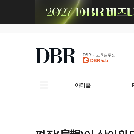
DBR의 교육솔루션
아티클