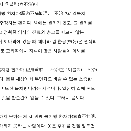
자 육불치
(
六不治
)
다
.
치병 환자다
(
驕恣不論於理
,
一不治也
).’
일불치
 주장하는 환자다
.
병에는 원리가 있고
,
그 원리를
 정확한 의사의 진료와 충고를 따르지 않는
 제나라에 갔을 때 제나라 왕 환공
(
桓公
)
은 편작의
로 고위직이나 지식이 많은 사람들이 의사를
불치병 환자다
(
輕身重財
,
二不治也
).’
이불치
(
二不治
)
다
.
몸은 세상에서 무엇과도 바꿀 수 없는 소중한
면 이또한 불치병이라는 지적이다
.
열심히 일해 돈도
 것을 한순간에 잃을 수 있다
.
그러니 몸보다
하지 못하는 게 세 번째 불치병 환자다
(
衣食不能適
,
 가리지 못하는 사람이다
.
옷은 추위를 견딜 정도면