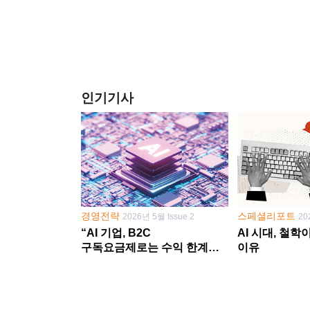
인기기사
경영전략
스페셜리포트
2026년 5월 Issue 2
20
“AI 기업, B2C
AI 시대, 철
구독요금제로는 수익 한계
이유
다른 사업 없이 AI 성장에만
의존 땐 위기”