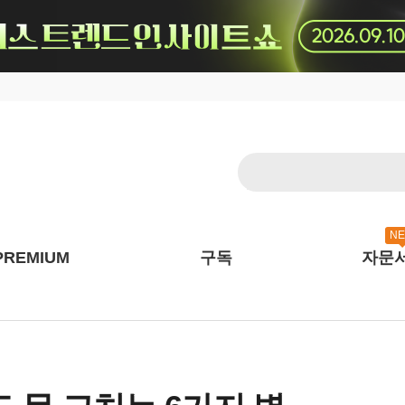
N
PREMIUM
구독
자문