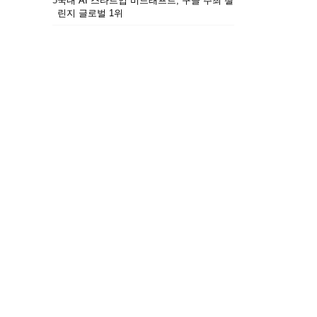
5
국내 AI 스타트업 비드래프트, 구글 주최 챌
린지 글로벌 1위