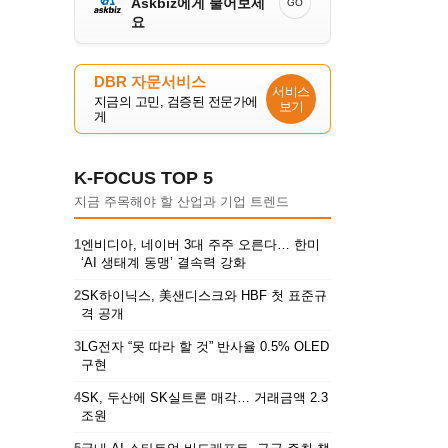
Askbiz에게 물어보세
GO
요
DBR 자문서비스
서비스
지금의 고민, 검증된 전문가에
보기
게
K-FOCUS TOP 5
지금 주목해야 할 산업과 기업 트렌드
1
엔비디아, 네이버 3대 주주 오른다… 한미
‘AI 생태계 동맹’ 결속력 강화
2
SK하이닉스, 美샌디스크와 HBF 첫 표준규
격 공개
3
LG전자 “못 따라 할 것” 반사율 0.5% OLED
구현
4
SK, 두산에 SK실트론 매각… 거래금액 2.3
조원