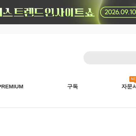
N
PREMIUM
구독
자문