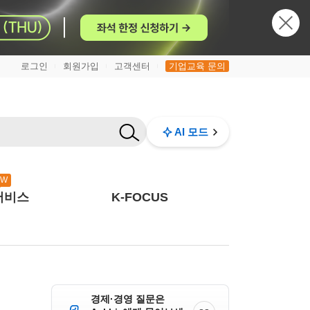
로그인
회원가입
고객센터
기업교육 문의
|
|
|
AI 모드
EW
서비스
K-FOCUS
경제·경영 질문은