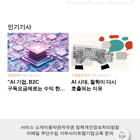
인기기사
경영전략
스페셜리포트
2026년 5월 Issue 2
2026년 8월 Issue 1
“AI 기업, B2C
AI 시대, 철학이 다시
구독요금제로는 수익 한계
호출되는 이유
다른 사업 없이 AI 성장에만
의존 땐 위기”
서비스 소개
이용약관
저작권 정책
개인정보처리방침
이메일 무단수집 거부
사이트맵
기업교육 문의