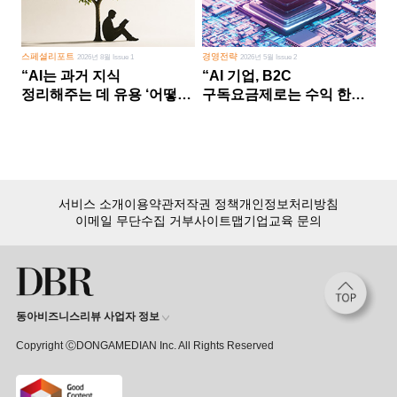
스페셜리포트
경영전략
2026년 8월 Issue 1
2026년 5월 Issue 2
“AI는 과거 지식
“AI 기업, B2C
정리해주는 데 유용 ‘어떻게
구독요금제로는 수익 한계
살 건가’ 미래 창조는 인간
다른 사업 없이 AI 성장에만
몫”
의존 땐 위기”
서비스 소개
이용약관
저작권 정책
개인정보처리방침
이메일 무단수집 거부
사이트맵
기업교육 문의
동아비즈니스리뷰 사업자 정보
Copyright ⒸDONGAMEDIAN Inc. All Rights Reserved
회원 가입만 해도, DBR 월정액 서비스 첫 달 무료!
15,000여 건의 DBR 콘텐츠를
무제한으로 이용
하세요.