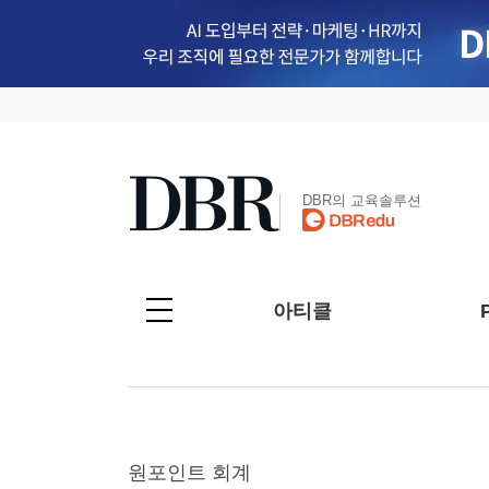
DBR의 교육솔루션
아티클
원포인트 회계