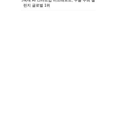
5
국내 AI 스타트업 비드래프트, 구글 주최 챌
린지 글로벌 1위