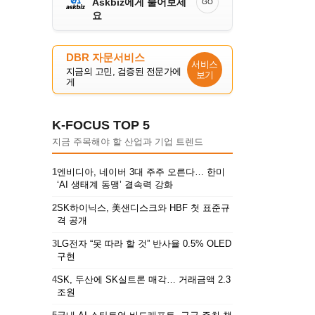
Askbiz에게 물어보세
GO
요
DBR 자문서비스
서비스
지금의 고민, 검증된 전문가에
보기
게
K-FOCUS TOP 5
지금 주목해야 할 산업과 기업 트렌드
1
엔비디아, 네이버 3대 주주 오른다… 한미
‘AI 생태계 동맹’ 결속력 강화
2
SK하이닉스, 美샌디스크와 HBF 첫 표준규
격 공개
3
LG전자 “못 따라 할 것” 반사율 0.5% OLED
구현
4
SK, 두산에 SK실트론 매각… 거래금액 2.3
조원