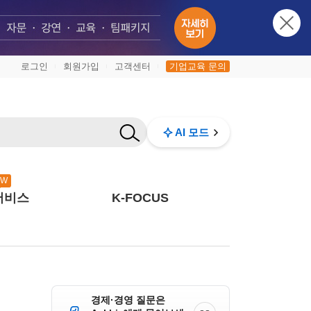
로그인
회원가입
고객센터
기업교육 문의
|
|
|
AI 모드
EW
서비스
K-FOCUS
경제·경영 질문은