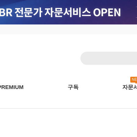
N
PREMIUM
구독
자문