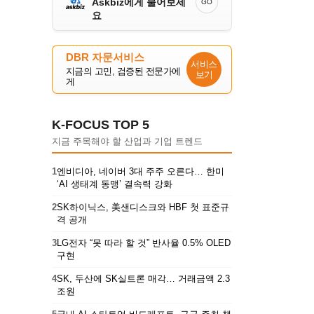
Askbiz에게 물어보세
GO
요
DBR 자문서비스
서비스
지금의 고민, 검증된 전문가에
보기
게
K-FOCUS TOP 5
지금 주목해야 할 산업과 기업 트렌드
1
엔비디아, 네이버 3대 주주 오른다… 한미
‘AI 생태계 동맹’ 결속력 강화
2
SK하이닉스, 美샌디스크와 HBF 첫 표준규
격 공개
3
LG전자 “못 따라 할 것” 반사율 0.5% OLED
구현
4
SK, 두산에 SK실트론 매각… 거래금액 2.3
조원