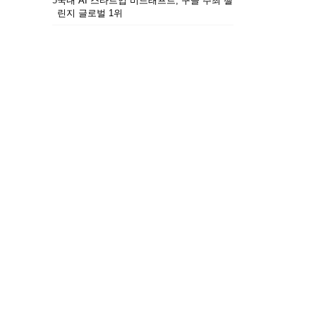
5
국내 AI 스타트업 비드래프트, 구글 주최 챌
린지 글로벌 1위