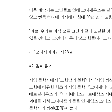
이후 계속되는 고난들로 인해 오디세우스는 결국
않고 뗏목 하나에 의지해 마침내 20년 만에 고
“여보! 우리는 아직 모든 고난의 끝에 도달한 것
있을 것이고, 그것이 아무리 많고 힘들더라도 나
- 『오디세이아』 제23권
#2. 깊이 읽기
서양 문학사에서 ‘모험담의 원형’이자 ‘서양 정
모험에 비유한 최초의 서양 문학 『오디세이아』
베르길리우스의 『아이네이스』, 르네상스 시대
괴테를 거쳐 모더니즘의 문을 연 제임스 조이
문학사의 정전(正傳)이 됐다.