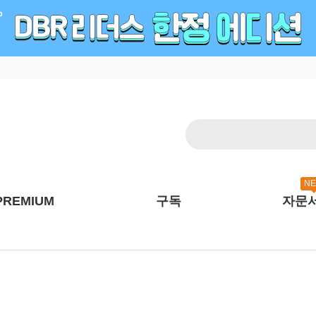
N
PREMIUM
구독
자문