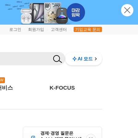
로그인
회원가입
고객센터
기업교육 문의
|
|
|
AI 모드
EW
서비스
K-FOCUS
경제·경영 질문은