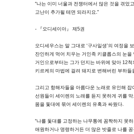
“나는 이미 너울과 전쟁터에서 많은 것을 겪었고
고난이 추가될 테면 되라지요.”
- 『오디세이아』 제5권
오디세우스는 말 그대로 ‘구사일생’의 여정을 
잔인하게 먹어 치우는 거인족 키클롭스의 눈을 
거인으로부터는 그가 던지는 바위에 맞아 12척의
키르케의 마법에 걸려 돼지로 변해버린 부하들을
그리고 항해자들을 아름다운 노래로 유인해 잡
선원들이 세이렌의 노래를 듣지 못하게 귀를 막
몸을 돛대에 묶어 세이렌의 유혹과 싸웠다.
“나를 돛대를 고정하는 나무통에 꼼짝하지 못하
애원하거나 명령하거든 더 많은 밧줄로 나를 꽁꽁