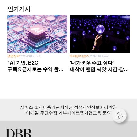
인기기사
경영전략
마케팅/세일즈
2026년 5월 Issue 2
2026년 8월 Issue 1
“AI 기업, B2C
‘내가 키워주고 싶다’
구독요금제로는 수익 한계
애착이 팬덤 씨앗 시간·감정
다른 사업 없이 AI 성장에만
쏟다 보면 ‘정체성
의존 땐 위기”
공동체’로
서비스 소개
이용약관
저작권 정책
개인정보처리방침
이메일 무단수집 거부
사이트맵
기업교육 문의