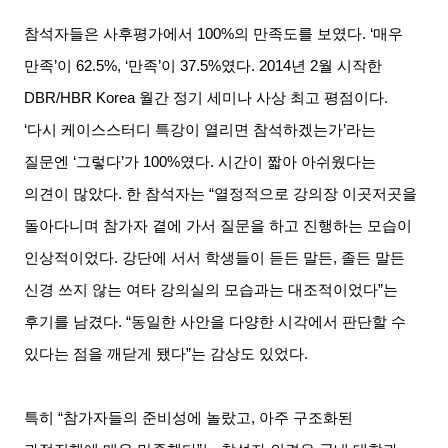
참석자들은 사후평가에서
100%
의 만족도를 보였다
. ‘
매우
만족
’
이
62.5%, ‘
만족
’
이
37.5%
였다
. 2014
년
2
월 시작한
DBR/HBR Korea
월간 정기 세미나 사상 최고 평점이다
.
‘
다시 케이스스터디 특강이 열리면 참석하겠는가
’
라는
질문엔
‘
그렇다
’
가
100%
였다
.
시간이 짧아 아쉬웠다는
의견이 많았다
.
한 참석자는
“
열정적으로 강의장 이곳저곳을
돌아다니며 참가자 곁에 가서 질문을 하고 진행하는 모습이
인상적이었다
.
강단에 서서 학생들이 듣든 말든
,
졸든 말든
신경 쓰지 않는 여타 강의실의 모습과는 대조적이었다
”
는
후기를 남겼다
. “
동일한 사안을 다양한 시각에서 판단할 수
있다는 점을 깨닫게 됐다
”
는 감상도 있었다
.
특히
“
참가자들의 준비성에 놀랐고
,
아주 구조화된