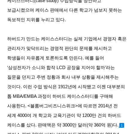
케이스스터디
(case study)
수업방식을 창안하고
보급시켰으며 케이스 판매에서 다른 학교가 넘보지 못하는
독보적인 지위를 누리고 있다
.
하버드가 만드는 케이스스터디는 실제 기업에서 경영자 혹은
관리자가 맞닥뜨리는 경영적 판단의 문제를 제시하고
학생들이 자유롭게 토론하도록 만든다
.
예를 들어
‘
삼성전자가 소니와 합작
LCD
공장을 지어야 할까
’
라는
질문을 던지고 주변 정황과 회사 내부 상황을 제시해주는
것이다
.
이런 수업 방식은
1912
년에 시작됐고 이젠 대부분의
톱
MBA/EMBA
과정이 하버드 케이스스터디를 구매해
사용한다
. <
블룸버그비즈니스위크
>
에 따르면
2014
년 전
세계
4000
여 개 학교와 교육기관이 약
1200
만 건의 하버드
케이스를 샀다
.
판매액은 약
3000
만 달러
(
약
360
억 원
)
다
.
1