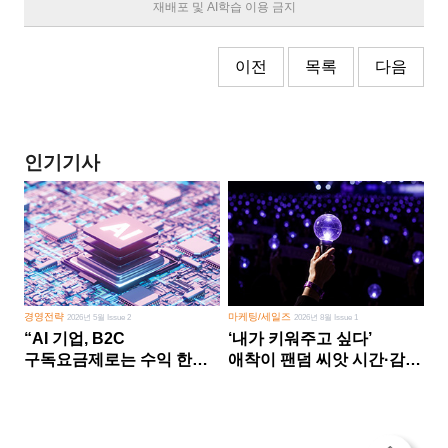
재배포 및 AI학습 이용 금지
이전
목록
다음
인기기사
경영전략
마케팅/세일즈
2026년 5월 Issue 2
2026년 8월 Issue 1
“AI 기업, B2C
‘내가 키워주고 싶다’
구독요금제로는 수익 한계
애착이 팬덤 씨앗 시간·감정
다른 사업 없이 AI 성장에만
쏟다 보면 ‘정체성
의존 땐 위기”
공동체’로