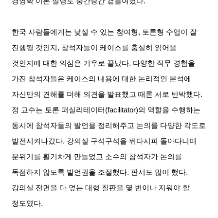
경영학 이론 설명도 중간중간 곁들여졌다
.
한국 사람들에게는 낯설 수 있는 참여형
,
토론형 수업이 잘
진행될 것인지
,
참석자들이 케이스를 충실히 읽어올
것인지에 대한 의심은 기우로 끝났다
.
다양한 직무 경험을
가진 참석자들은 케이스의 내용에 대한 논리적인 분석에
자신만의 견해를 더해 의견을 발표했고 때론 서로 반박했다
.
정 교수는 토론 퍼실리테이터
(facilitator)
의 역할을 수행하는
동시에 참석자들의 발언을 정리해주고 논의를 다양한 각도로
발전시켜나갔다
.
강의실 구석구석을 뛰다시피 돌아다니며
분위기를 활기차게 만들었고 소수의 참석자가 논의를
독점하지 않도록 발언권을 조절했다
.
판서도 많이 했다
.
강의실 전면을 다 덮는 대형 칠판을 몇 번이나 지워야 할
정도였다
.