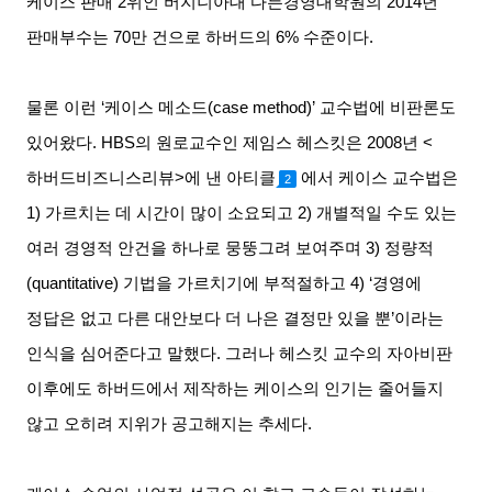
케이스 판매
2
위인 버지니아대 다든경영대학원의
2014
년
판매부수는
70
만 건으로 하버드의
6%
수준이다
.
물론 이런
‘
케이스 메소드
(case method)’
교수법에 비판론도
있어왔다
. HBS
의 원로교수인 제임스 헤스킷은
2008
년
<
하버드비즈니스리뷰
>
에 낸 아티클
에서 케이스 교수법은
2
1)
가르치는 데 시간이 많이 소요되고
2)
개별적일 수도 있는
여러 경영적 안건을 하나로 뭉뚱그려 보여주며
3)
정량적
(quantitative)
기법을 가르치기에 부적절하고
4) ‘
경영에
정답은 없고 다른 대안보다 더 나은 결정만 있을 뿐
’
이라는
인식을 심어준다고 말했다
.
그러나 헤스킷 교수의 자아비판
이후에도 하버드에서 제작하는 케이스의 인기는 줄어들지
않고 오히려 지위가 공고해지는 추세다
.