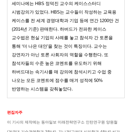
세미나에는
HBS
정덕진 교수의 케이스스터디
시범강의가 있었다
. HBS
는 교수들이 작성하는 교육용
케이스를 전 세계 경영대학과 기업 등에 연간
1200
만 건
(2014
년 기준
)
판매한다
.
하버드가 전파한 케이스
교수법은 현실 기업의 사례를 놓고 참석자 간 토론을
통해
‘
더 나은 대안
’
을 찾는 것이 특징이다
.
교수는
강연자가 아닌 토론 사회자의 역할을 수행한다
.
또
참석자들의 수준 높은 코멘트를 유도하기 위해
하버드대는 속기사를 매 강의에 참석시키고 수업 중
나오는 모든 코멘트에 점수를 매겨 성적에
50%
반영하는 시스템을 갖춰놓았다
.
편집자주
이 기사의 제작에는 동아일보 미래전략연구소 인턴연구원 양원철
(
건국대 기술경영학과
3
학년
),
김나경
(
고려대 심리학과
4
학년
)
씨가