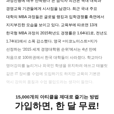
과정진행에 매우 만족했다
”
는 참석자 의견은 국내 대학과
경영교육 기관들에게 시사점을 남겼다
.
최근 국내 주요
대학의
MBA
과정들은 글로벌 랭킹과 입학경쟁률 측면에서
지지부진한 모습을 보이고 있다
.
교육부에 따르면
13
개
한국형
MBA
과정의
2015
학년도 경쟁률은
1.64
대
1
로
,
전년도
1.74
대
1
에서 소폭 감소했다
.
영국
<
이코노미스트
>
지가
선정하는
‘2015
세계 경영대학원 순위
’
에서는
4
년 만에
처음으로
100
위권에서 한국 대학들이 사라졌다
.
학교마다
영어강의를 늘리거나 외국인 학생을 유치하려 애쓰고 태블릿
같은
IT
장비를 수업에 도입하기도 하지만 교육의 기본은
역시 강의의 품질과 수업 몰입도라는 생각이 들었다
.
15,000개의 아티클을 제대로 즐기는 방법
가입하면, 한 달 무료!