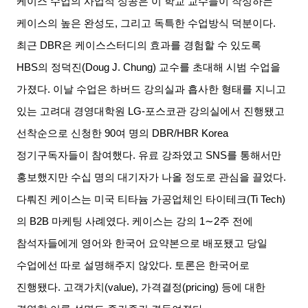
케이스 수업의 사업적 성공은 이 학교 교수들이 작성하는
케이스의 높은 완성도
,
그리고 독특한 수업방식 덕분이다
.
최근
DBR
은 케이스스터디의 효과를 경험할 수 있도록
HBS
의 정덕진
(Doug J. Chung)
교수를 초대해 시범 수업을
가졌다
.
이날 수업은 하버드 강의실과 흡사한 형태를 지니고
있는 고려대 경영대학원
LG-
포스코관 강의실에서 진행됐고
선착순으로 신청한
90
여 명의
DBR/HBR Korea
정기구독자들이 참여했다
.
유료 강좌였고
SNS
를 통해서만
홍보했지만 수십 명의 대기자가 나올 정도로 관심을 끌었다
.
다뤄진 케이스는 미국 티타늄 가공업체인 타이테크
(Ti Tech)
의
B2B
마케팅 사례였다
.
케이스는 강의
1∼2
주 전에
참석자들에게 영어와 한국어 요약본으로 배포됐고 당일
수업에선 따로 설명해주지 않았다
.
토론은 한국어로
진행됐다
.
고객가치
(value),
가격결정
(pricing)
등에 대한