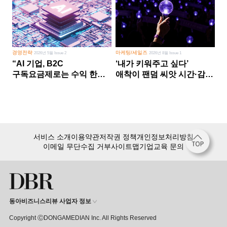
경영전략
마케팅/세일즈
2026년 5월 Issue 2
2026년 8월 Issue 1
“AI 기업, B2C
‘내가 키워주고 싶다’
구독요금제로는 수익 한계
애착이 팬덤 씨앗 시간·감정
다른 사업 없이 AI 성장에만
쏟다 보면 ‘정체성
의존 땐 위기”
공동체’로
서비스 소개
이용약관
저작권 정책
개인정보처리방침
이메일 무단수집 거부
사이트맵
기업교육 문의
동아비즈니스리뷰 사업자 정보
Copyright ⒸDONGAMEDIAN Inc. All Rights Reserved