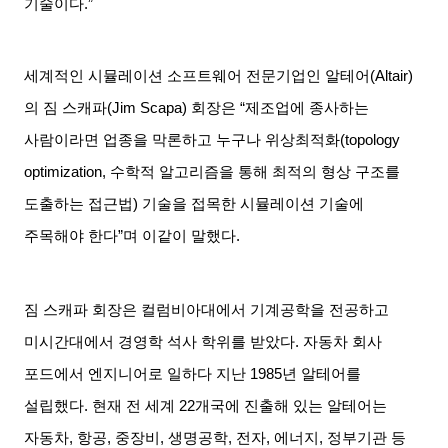
기술이다
.”
세계적인 시뮬레이션 소프트웨어 전문기업인 알테어
(Altair)
의 짐 스캐파
(Jim Scapa)
회장은
“
제조업에 종사하는
사람이라면 업종을 막론하고 누구나 위상최적화
(topology
optimization,
수학적 알고리즘을 통해 최적의 형상 구조를
도출하는 접근법
)
기술을 접목한 시뮬레이션 기술에
주목해야 한다
”
며 이같이 말했다
.
짐 스캐파 회장은 컬럼비아대에서 기계공학을 전공하고
미시간대에서 경영학 석사 학위를 받았다
.
자동차 회사
포드에서 엔지니어로 일하다 지난
1985
년 알테어를
설립했다
.
현재 전 세계
22
개국에 진출해 있는 알테어는
자동차
,
항공
,
중장비
,
생명공학
,
전자
,
에너지
,
정부기관 등