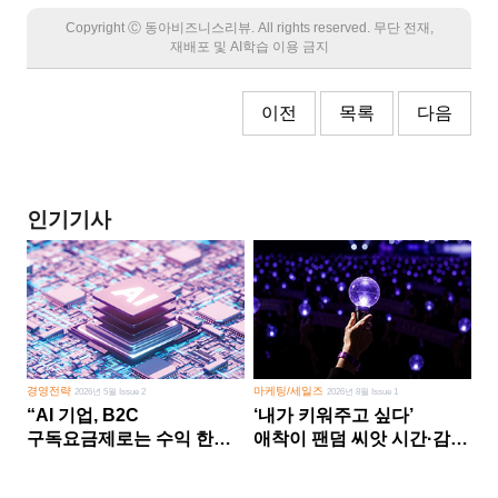
Copyright Ⓒ 동아비즈니스리뷰. All rights reserved. 무단 전재,
재배포 및 AI학습 이용 금지
이전
목록
다음
인기기사
경영전략
마케팅/세일즈
2026년 5월 Issue 2
2026년 8월 Issue 1
“AI 기업, B2C
‘내가 키워주고 싶다’
구독요금제로는 수익 한계
애착이 팬덤 씨앗 시간·감정
다른 사업 없이 AI 성장에만
쏟다 보면 ‘정체성
의존 땐 위기”
공동체’로