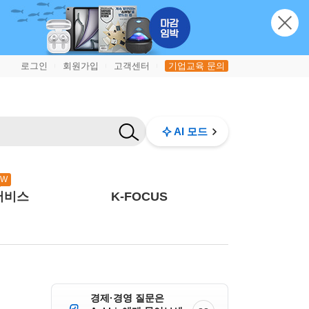
로그인
회원가입
고객센터
기업교육 문의
|
|
|
AI 모드
EW
서비스
K-FOCUS
경제·경영 질문은