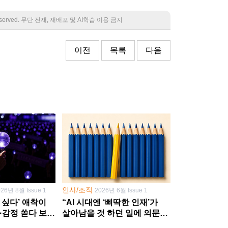
 reserved. 무단 전재, 재배포 및 AI학습 이용 금지
이전
목록
다음
인사/조직
026년 8월 Issue 1
2026년 6월 Issue 1
 싶다’ 애착이
“AI 시대엔 ‘삐딱한 인재’가
·감정 쏟다 보면
살아남을 것 하던 일에 의문
’로
던지고 새 문제 발굴해야”