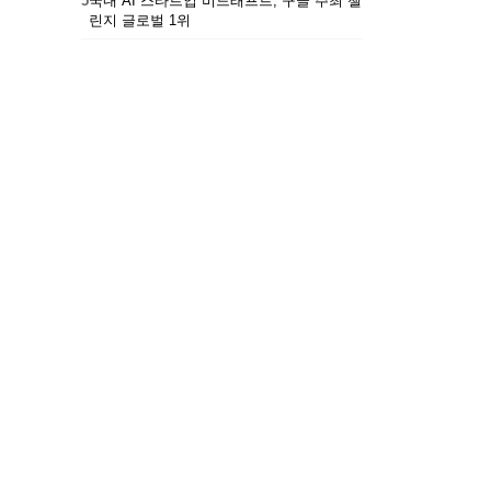
5
국내 AI 스타트업 비드래프트, 구글 주최 챌
린지 글로벌 1위