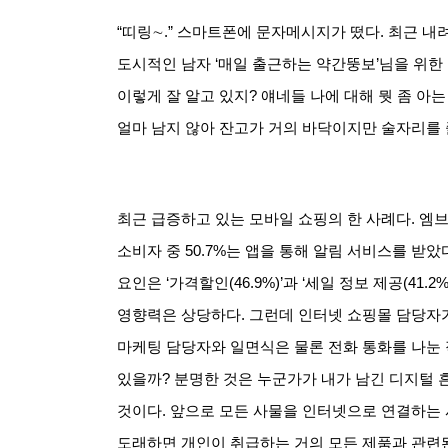
“띠링∼
.”
스마트폰에 문자메시지가 떴다
.
최근 내
도시적인 남자
‘
매일 출근하는 약간뚱보
’
님을 위한
이렇게 잘 알고 있지
?
얘네들 나에 대해 뭣 좀 아는
얼마 남지 않아 잔고가 거의 바닥이지만 술자리를
최근 급증하고 있는 모바일 쇼핑의 한 사례다
.
엠브
소비자 중
50.7%
는 앱을 통해 알림 서비스를 받았
요인은
‘
가격할인
(46.9%)’
과
‘
세일 정보 제공
(41.2%
영향력은 상당하다
.
그런데 인터넷 쇼핑몰 담당자
마케팅 담당자와 일면식은 물론 전화 통화를 나눈 
있을까
?
분명한 것은 누군가가 내가 남긴 디지털 
것이다
.
앞으로 모든 사물을 인터넷으로 연결하는
도래하면 개인이 취급하는 거의 모든 제품과 관련