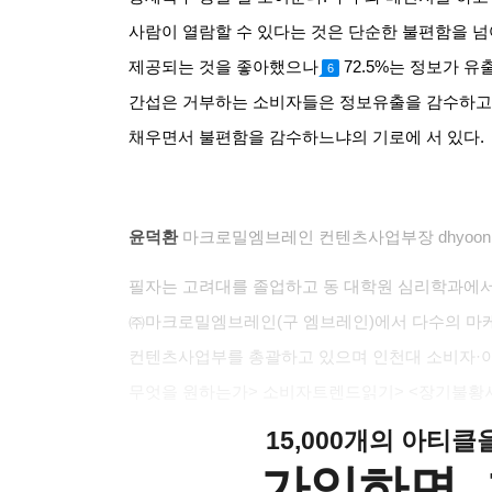
사람이 열람할 수 있다는 것은 단순한 불편함을 넘
제공되는 것을 좋아했으나
72.5%
는 정보가 유
6
간섭은 거부하는 소비자들은 정보유출을 감수하고
채우면서 불편함을 감수하느냐의 기로에 서 있다
.
윤덕환
마크로밀엠브레인 컨텐츠사업부장
dhyoon@
필자는 고려대를 졸업하고 동 대학원 심리학과에서
㈜마크로밀엠브레인
(
구 엠브레인
)
에서 다수의 마
컨텐츠사업부를 총괄하고 있으며 인천대 소비자
·
무엇을 원하는가
> 소비자트렌드읽기
> <
장기불황
15,000개의 아티
가입하면, 