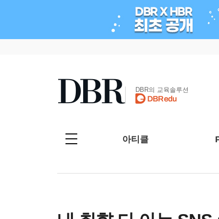
DBR의 교육솔루션
아티클