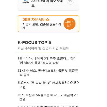
Askbiz에게 물어보세
GO
요
DBR 자문서비스
서비스
지금의 고민, 검증된 전문가에
보기
게
K-FOCUS TOP 5
지금 주목해야 할 산업과 기업 트렌드
1
엔비디아, 네이버 3대 주주 오른다… 한미
‘AI 생태계 동맹’ 결속력 강화
2
SK하이닉스, 美샌디스크와 HBF 첫 표준규
격 공개
3
LG전자 “못 따라 할 것” 반사율 0.5% OLED
구현
4
SK, 두산에 SK실트론 매각… 거래금액 2.3
조원