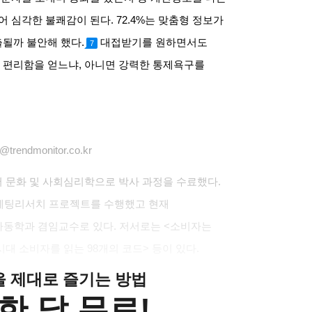
어 심각한 불쾌감이 된다
. 72.4%
는 맞춤형 정보가
출될까 불안해 했다
.
대접받기를 원하면서도
7
 편리함을 얻느냐
,
아니면 강력한 통제욕구를
trendmonitor.co.kr
 문화 및 사회심리학으로 박사 과정을 수료했다
.
케팅리서치 프로젝트를 수행했고 현재
아동학과 겸임교수로 있다
.
저서로는
<
소비자는
시대 소비자를 읽는
98
개의 코드
>
등이 있다
.
클을 제대로 즐기는 방법
한 달 무료!