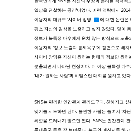
한국인에게
SNS
는 자신의 주장과 논리를 적극적
일상을 관찰하는 공간
’
이었다
.
이런 맥락에서
2014
이용자의 대규모
‘
사이버 망명
’
에 대한 논란은
5
평소 자신의 일상을 노출하고 싶지 않았다
.
말이 
정보가 불특정 다수에게 원치 않는 방식으로 노출
이용자의
‘
정보 노출과 통제욕구’에 정면으로 배치
사이버 망명은 자신이 원하는 형태의 정보만 원하
분출되면서 나타난 현상이다
.
더 이상 불특정 다
‘
내가 원하는 사람
’
과 비밀스런 대화를 원하고 있다
SNS
는 편리한 인간관계 관리도구다
.
친해지고 싶
맺기를 시도하면 된다
.
불편한 사람은 슬며시
‘
차단
취향을 드러내지 않으면 된다
. SNS
는 인간관계 관
통제욕구 등을 잘 보여준다
.
누구와 메신저를 하고