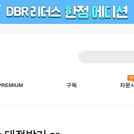
N
PREMIUM
구독
자문