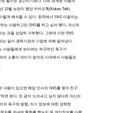
으로 펼치는 공간이기보다
‘
나와 관계된 사람의
년
10
월 논란이 됐던 카카오톡
(Kakao Talk)
 이렇게 해석할 수 있다
.
한국에서
SNS
이용자는
통하는 사람하고만
SNS
를 하고 싶어 했다
.
자신의
되는 것을 상당히 거부했다
.
그런데 이런
SNS
되는 일이 권력기관과 기업에 의해 일어났다
.
는 사람들에게 보이려는 적극적인 욕구가
수와의 소통이 의미가 없어진 시대에서 사람들은
.
은 사람이 있으면 해당 인사의
SNS
를 찾아 친구
’
하면 된다
.
또 굳이 드러내고 싶지 않다면 자신의
리의 욕구와 방향
,
자기 정보에 대한 강력한
 문자를 보내며 통화를 했는지 등 개인정보를 다른