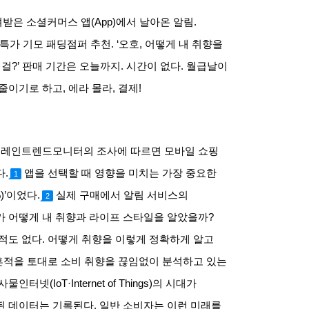
려받은 소셜커머스 앱
(App)
에서 날아온 알림
.
 특가 기모 패딩점퍼 추천
. ‘
오호
,
어떻게 내 취향을
 걸
?’
판매 기간은 오늘까지
.
시간이 없다
.
월급날이
 줄이기로 하고
,
에라 몰라
,
결제
!
레인트렌드모니터의 조사에 따르면 모바일 쇼핑
다
.
앱을 선택할 때 영향을 미치는 가장 중요한
1
)’
이었다
.
실제 구매에서 알림 서비스의
2
가 어떻게 내 취향과 라이프 스타일을 알았을까
?
적도 없다
.
어떻게 취향을 이렇게 정확하게 알고
흔적을 토대로 소비 취향을 끊임없이 분석하고 있는
 사물인터넷
(IoT·Internet of Things)
의 시대가
된 데이터는 기록된다
.
일반 소비자는 이런 미래를