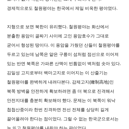
경제적으로도 철원평야는 한국에서 제일 비옥한 평야였다.
지형으로 보면 북한이 유리했다. 철원평야는 화산에서
분출한 용암이 골짜기 사이에 고인 용암호수가 그대로
굳어서 형성된 땅이다. 이 용암을 가뒀던 산들이 철원평야를
두르고 있는데 남쪽은 얕은 구릉이 섬처럼 점선으로 이어져
있는 반면 북쪽은 가파른 산맥이 빈틈없이 벽처럼 솟아 있다.
김일성 고지로부터 백마고지로 이어지는 이 산줄기는
철원평야를 완벽하게 내려다본다. 감제고지(
瞰制高地
)
인
북쪽 방벽을 안전하게 확보하려면 좀 더 북으로 진격해서
안전지대를 충분히 확보해야 했다. 문제는 이 북쪽이 워낙
첩첩산중이라 한번 진격하면 전선 전체를 상당히 길게
끌어올려야 한다는 점이었다. 그럴 수 없는 한국군으로서는
눈 뜨고 철원평야를 내줘야 하는 판이었다.