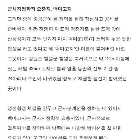
군사지정학적 요충지, 백마고지
그러던 중에 중공군이 한 지역을 향해 작심하고 공세를
준비한다. 6·25 전쟁 때 대표적 격전지로 심한 포격 탓에
산등성이가 모두 벗겨져 마치 백마(
白馬
)
가 쓰러져 누운 듯한
형상을 하고 있다고 해 ‘백마고지’란 이름이 붙어버린 바로
그곳이다. 강원도 철원군 철원읍 북서쪽으로 약 12㎞ 지점에
있는 해발 395m 고지로 불과 열흘 동안의 전투 기간 중
24차례나 주인이 바뀌었을 정도로 치열한 접전이 벌어졌던
곳이다.
정전협정 체결을 앞두고 군사분계선을 정하는 데 있어서
백마고지는 군사지정학적 요충지였다. 군사적으로
철원평야를 장악하면 남쪽에는 마땅히 방어선을 칠 만한
요지가 없어 국군의 방어선은 크게 후퇴하게 된다.