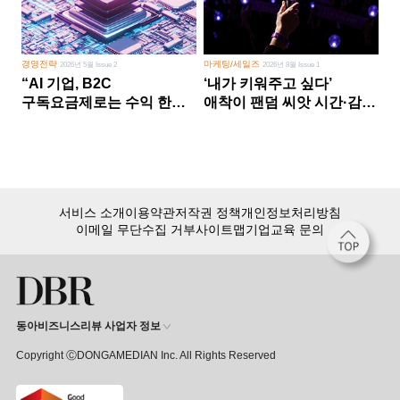
경영전략
마케팅/세일즈
2026년 5월 Issue 2
2026년 8월 Issue 1
“AI 기업, B2C
‘내가 키워주고 싶다’
구독요금제로는 수익 한계
애착이 팬덤 씨앗 시간·감정
다른 사업 없이 AI 성장에만
쏟다 보면 ‘정체성
의존 땐 위기”
공동체’로
서비스 소개
이용약관
저작권 정책
개인정보처리방침
이메일 무단수집 거부
사이트맵
기업교육 문의
동아비즈니스리뷰 사업자 정보
Copyright ⒸDONGAMEDIAN Inc. All Rights Reserved
회원 가입만 해도, DBR 월정액 서비스 첫 달 무료!