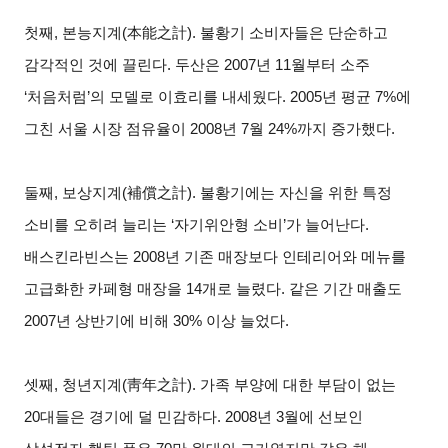
첫째
,
본능지계
(
本能之計
).
불황기 소비자들은 단순하고
감각적인 것에 끌린다
.
두산은
2007
년
11
월부터 소주
‘
처음처럼
’
의 모델로 이효리를 내세웠다
. 2005
년 평균
7%
에
그친 서울 시장 점유율이
2008
년
7
월
24%
까지 증가했다
.
둘째
,
보상지계
(
補償之計
).
불황기에는 자신을 위한 특정
소비를 오히려 늘리는
‘
자기위안형 소비
’
가 늘어난다
.
배스킨라빈스는
2008
년 기존 매장보다 인테리어와 메뉴를
고급화한 카페형 매장을
14
개로 늘렸다
.
같은 기간 매출도
2007
년 상반기에 비해
30%
이상 늘었다
.
셋째
,
청년지계
(
靑年之計
).
가족 부양에 대한 부담이 없는
20
대들은 경기에 덜 민감하다
. 2008
년
3
월에 선보인