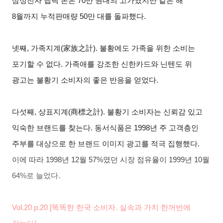
삼성전자 햅틱 폰은
70
만 원대의 고가였지만 같은 해
8
월까지 누적판매량
50
만 대를 돌파했다
.
넷째
,
가족지계
(
家族之計
).
불황에도 가족을 위한 소비는
포기할 수 없다
.
가족애를 강조한 신한카드와 닌텐도 위
광고는 불황기 소비자의 좋은 반응을 얻었다
.
다섯째
,
상표지계
(
商標之計
).
불황기 소비자는 신뢰감 있고
익숙한 브랜드를 찾는다
.
동서식품은
1998
년 주 고객층인
주부를 대상으로 한 브랜드 이미지 광고를 적극 집행했다
.
이에 따라
1998
년
12
월
57%
였던 시장 점유율이
1999
년
10
월
64%
로 늘었다
.
Vol.20 p.20 [
똑똑한 한국 소비자
.
실속과 가치 한꺼번에