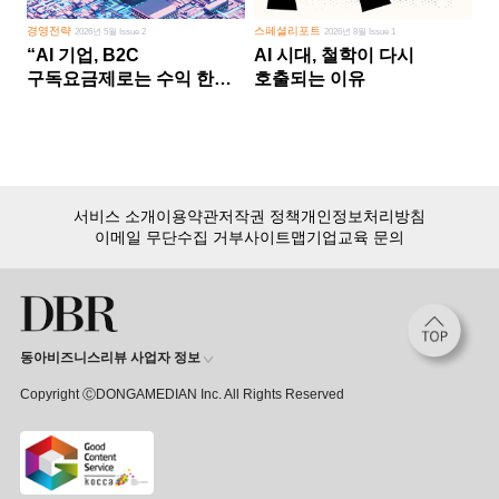
경영전략
스페셜리포트
2026년 5월 Issue 2
2026년 8월 Issue 1
“AI 기업, B2C
AI 시대, 철학이 다시
구독요금제로는 수익 한계
호출되는 이유
다른 사업 없이 AI 성장에만
의존 땐 위기”
서비스 소개
이용약관
저작권 정책
개인정보처리방침
이메일 무단수집 거부
사이트맵
기업교육 문의
동아비즈니스리뷰 사업자 정보
Copyright ⒸDONGAMEDIAN Inc. All Rights Reserved
회원 가입만 해도, DBR 월정액 서비스 첫 달 무료!
15,000여 건의 DBR 콘텐츠를
무제한으로 이용
하세요.
첫 달 무제한 이용