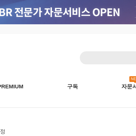
N
PREMIUM
구독
자문
함정