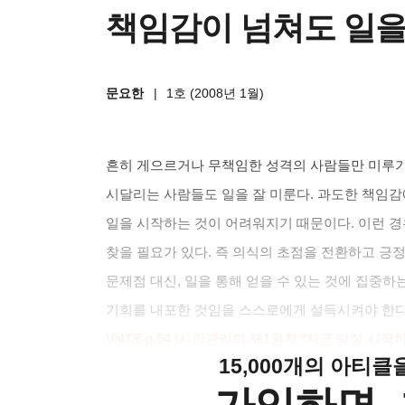
책임감이 넘쳐도 일을
문요한
|
1호 (2008년 1월)
흔히 게으르거나 무책임한 성격의 사람들만 미루
시달리는 사람들도 일을 잘 미룬다
.
과도한 책임감
일을 시작하는 것이 어려워지기 때문이다
.
이런 경
찾을 필요가 있다
.
즉 의식의 초점을 전환하고 긍
문제점 대신
,
일을 통해 얻을 수 있는 것에 집중하
기회를 내포한 것임을 스스로에게 설득시켜야 한
Vol.06 p.54 [
시간관리의 제
1
원칙
“
지금 당장 시작
15,000개의 아티