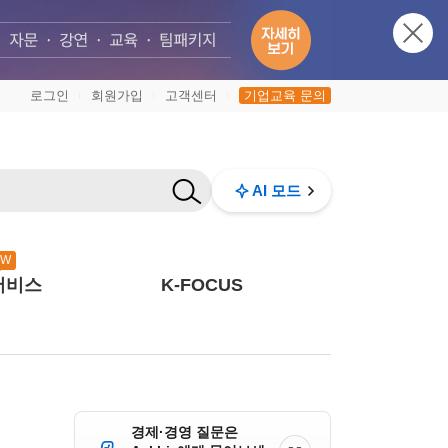
로그인
회원가입
고객센터
기업교육 문의
|
|
|
AI 모드
EW
서비스
K-FOCUS
경제·경영 질문은