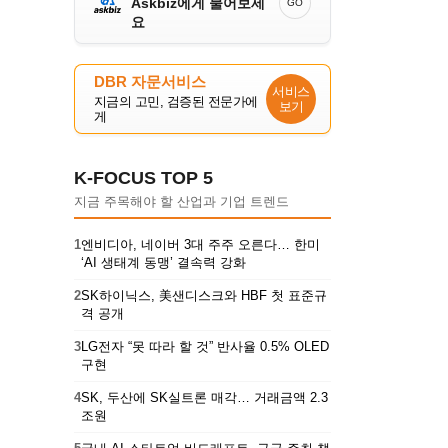
Askbiz에게 물어보세
GO
요
DBR 자문서비스
서비스
지금의 고민, 검증된 전문가에
보기
게
K-FOCUS TOP 5
지금 주목해야 할 산업과 기업 트렌드
1
엔비디아, 네이버 3대 주주 오른다… 한미
‘AI 생태계 동맹’ 결속력 강화
2
SK하이닉스, 美샌디스크와 HBF 첫 표준규
격 공개
3
LG전자 “못 따라 할 것” 반사율 0.5% OLED
구현
4
SK, 두산에 SK실트론 매각… 거래금액 2.3
조원