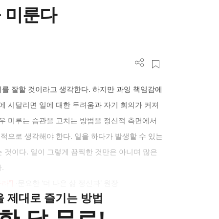
 미룬다
기를 잘할 것이라고 생각한다
.
하지만 과잉 책임감에
에 시달리면 일에 대한 두려움과 자기 회의가 커져
우 미루는 습관을 고치는 방법을 정신적 측면에서
정적으로 생각해야 한다
.
일을 하다가 발생할 수 있는
는 것이다
.
일이 그렇게 끔찍한 것만은 아니며 많은
다
.
하라
”]
·
문요한
‘
더 나은 삶 정신과
’
원장
클을 제대로 즐기는 방법