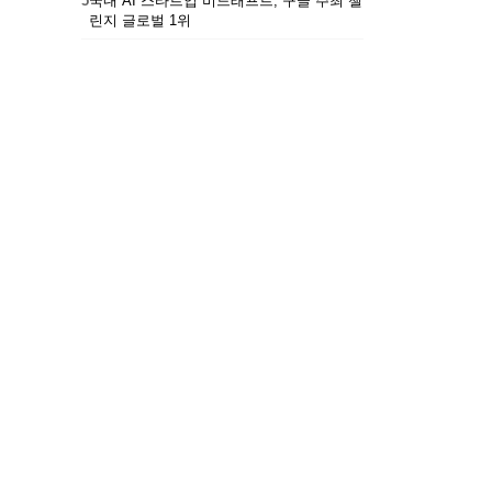
5
국내 AI 스타트업 비드래프트, 구글 주최 챌
린지 글로벌 1위