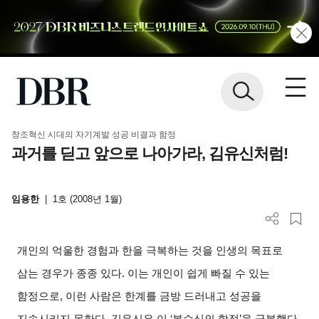
창조혁신 시대의 자기계발 성공 비결과 함정
과거를 딛고 앞으로 나아가라, 김유신처럼!
임용한
|
1호 (2008년 1월)
개인의 억울한 경험과 한을 극복하는 것을 인생의 목표로
삼는 경우가 종종 있다
.
이는 개인이 쉽게 빠질 수 있는
함정으로
,
이런 사람은 한계를 금방 드러내고 성공을
지속시키지 못한다
.
김유신은 이
‘
복수심의 함정
’
을 극복했다
.