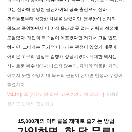
그는 신라에 멸망한 금관가야의 왕족 출신으로 신라
귀족들로부터 상당한 차별을 받았지만
,
문무왕이 신라의
왕으로 즉위하면서 더 이상 올라갈 곳 없는 권력의 정점에
도달했다
.
개인의 복수심이 목표였다면 거기서 그칠 법도
하지만
,
그에게는 국가적 미래라는 관점이 있었기 때문에
어려운 고구려 원정도 감행해 성공시켰다
.
위대한 역사는
사사로운 복수심에서 나오지 않는다
.
과거의 억울한 기억
,
이루지 못한 소망이 내 목표의 근원이 된다면 반성과 수정이
필요하다
.
Vol.14 p.60 [
김유신의 결단
,
고구려의 심장 얼리다
]
·
임용한
경기도 문화재 전문위원
15,000개의 아티클을 제대로 즐기는 방법
가입하면, 한 달 무료!