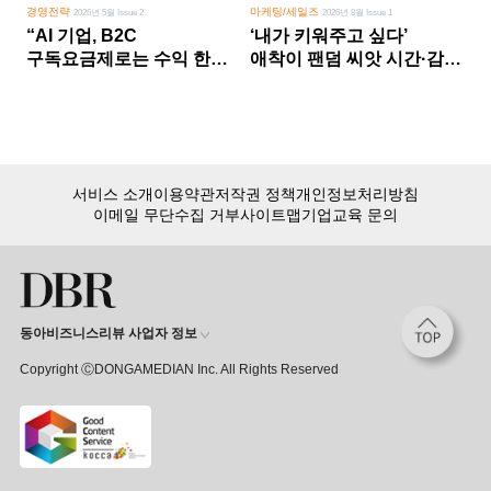
경영전략
마케팅/세일즈
2026년 5월 Issue 2
2026년 8월 Issue 1
“AI 기업, B2C
‘내가 키워주고 싶다’
구독요금제로는 수익 한계
애착이 팬덤 씨앗 시간·감정
다른 사업 없이 AI 성장에만
쏟다 보면 ‘정체성
의존 땐 위기”
공동체’로
서비스 소개
이용약관
저작권 정책
개인정보처리방침
이메일 무단수집 거부
사이트맵
기업교육 문의
동아비즈니스리뷰 사업자 정보
Copyright ⒸDONGAMEDIAN Inc. All Rights Reserved
회원 가입만 해도, DBR 월정액 서비스 첫 달 무료!
15,000여 건의 DBR 콘텐츠를
무제한으로 이용
하세요.
첫 달 무제한 이용