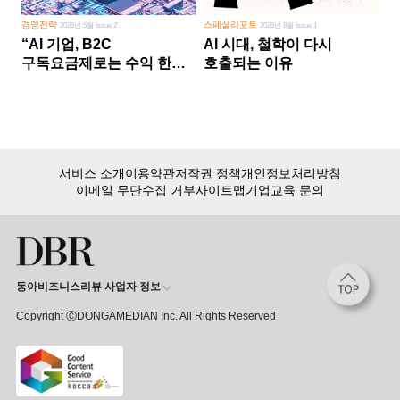
경영전략
스페셜리포트
2026년 5월 Issue 2
2026년 8월 Issue 1
“AI 기업, B2C
AI 시대, 철학이 다시
구독요금제로는 수익 한계
호출되는 이유
다른 사업 없이 AI 성장에만
의존 땐 위기”
서비스 소개
이용약관
저작권 정책
개인정보처리방침
이메일 무단수집 거부
사이트맵
기업교육 문의
동아비즈니스리뷰 사업자 정보
Copyright ⒸDONGAMEDIAN Inc. All Rights Reserved
회원 가입만 해도, DBR 월정액 서비스 첫 달 무료!
15,000여 건의 DBR 콘텐츠를
무제한으로 이용
하세요.
첫 달 무제한 이용