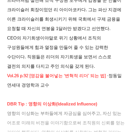
드라마처럼 실천해 조직 구성원 모두에게 감동을 준 인물이
크라이슬러 회장이었던 리 아이아코카다
.
그는 파산 지경에
이른 크라이슬러를 회생시키기 위해 국회에서 구제 금융을
요청할 때 자신의 연봉을
1
달러만 받겠다고 선언했다
.
CEO
의 자기희생이야말로 위기 상황에서 조직의
구성원들에게 힘과 열정을 만들어 줄 수 있는 강력한
수단이다
.
직원들은 리더의 자기희생을 보면서 스스로
결전의 의지를 다지고 주인 의식을 갖게 된다
.
Vol.26 p.92 [
영감을 불어넣는
‘
변혁적 리더
’
되는 법
]
·
정동일
연세대 경영학과 교수
DBR Tip :
영향의 이상화
(Idealized Influence)
영향의 이상화는 부하들에게 자긍심을 심어주고
,
자신 있는
어조로 미래의 비전을 이야기함으로써 조직원의 신뢰를 얻는