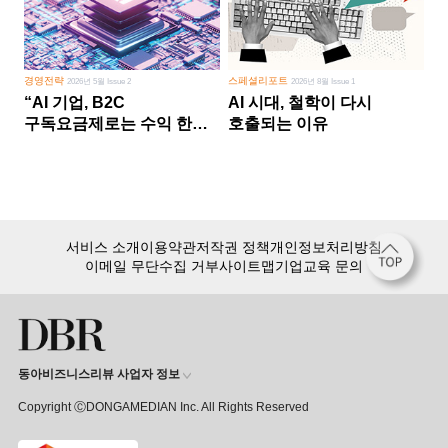
경영전략
스페셜리포트
2026년 5월 Issue 2
2026년 8월 Issue 1
“AI 기업, B2C
AI 시대, 철학이 다시
구독요금제로는 수익 한계
호출되는 이유
다른 사업 없이 AI 성장에만
의존 땐 위기”
서비스 소개
이용약관
저작권 정책
개인정보처리방침
이메일 무단수집 거부
사이트맵
기업교육 문의
동아비즈니스리뷰 사업자 정보
Copyright ⒸDONGAMEDIAN Inc. All Rights Reserved
회원 가입만 해도, DBR 월정액 서비스 첫 달 무료!