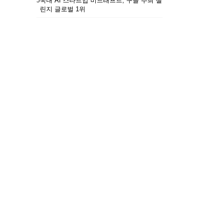
5
국내 AI 스타트업 비드래프트, 구글 주최 챌
린지 글로벌 1위