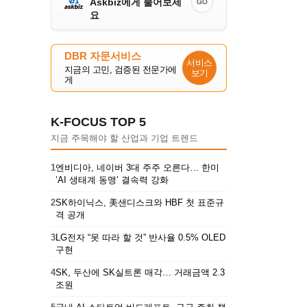
Askbiz에게 물어보세
GO
요
DBR 자문서비스
서비스
지금의 고민, 검증된 전문가에
보기
게
K-FOCUS TOP 5
지금 주목해야 할 산업과 기업 트렌드
1
엔비디아, 네이버 3대 주주 오른다… 한미
‘AI 생태계 동맹’ 결속력 강화
2
SK하이닉스, 美샌디스크와 HBF 첫 표준규
격 공개
3
LG전자 “못 따라 할 것” 반사율 0.5% OLED
구현
4
SK, 두산에 SK실트론 매각… 거래금액 2.3
조원