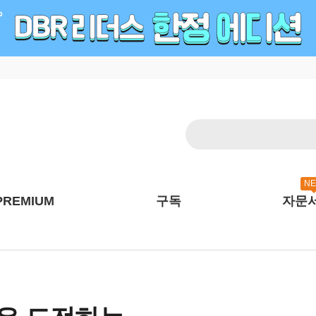
N
PREMIUM
구독
자문