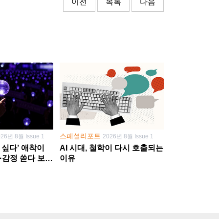
이전
목록
다음
스페셜리포트
026년 8월 Issue 1
2026년 8월 Issue 1
 싶다’ 애착이
AI 시대, 철학이 다시 호출되는
·감정 쏟다 보면
이유
’로