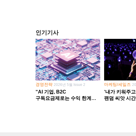
인기기사
경영전략
마케팅/세일즈
2026년 5월 Issue 2
2
“AI 기업, B2C
‘내가 키워주고
구독요금제로는 수익 한계
팬덤 씨앗 시간
다른 사업 없이 AI 성장에만
‘정체성 공동체
의존 땐 위기”