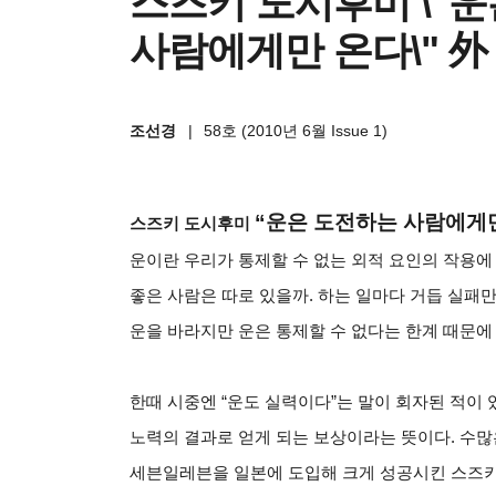
스즈키 도시후미 \"
사람에게만 온다\" 外
조선경
|
58호 (2010년 6월 Issue 1)
“
운은 도전하는 사람에게만
스즈키 도시후미
운이란 우리가 통제할 수 없는 외적 요인의 작용에 
좋은 사람은 따로 있을까. 하는 일마다 거듭 실패만
운을 바라지만 운은 통제할 수 없다는 한계 때문에
한때 시중엔 “운도 실력이다”는 말이 회자된 적이
노력의 결과로 얻게 되는 보상이라는 뜻이다. 수많
세븐일레븐을 일본에 도입해 크게 성공시킨 스즈