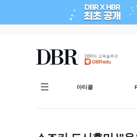
DBR의 교육솔루션
아티클