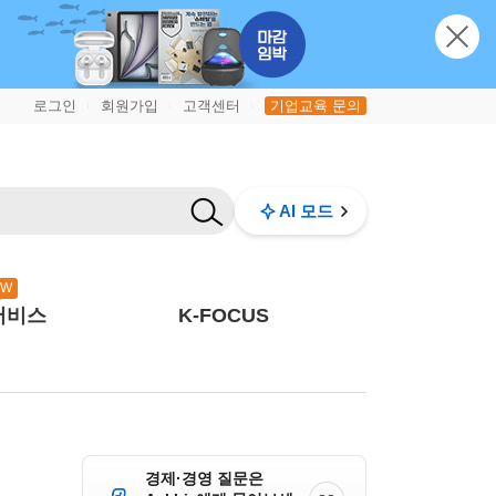
로그인
회원가입
고객센터
기업교육 문의
|
|
|
AI 모드
EW
서비스
K-FOCUS
경제·경영 질문은