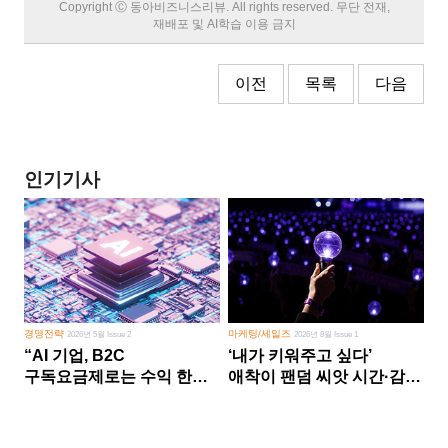
Copyright Ⓒ 동아비즈니스리뷰. All rights reserved. 무단 전재,
재배포 및 AI학습 이용 금지
이전
목록
다음
인기기사
경영전략
마케팅/세일즈
2026년 5월 Issue 2
2026년 8월 Issue 1
“AI 기업, B2C
‘내가 키워주고 싶다’
구독요금제로는 수익 한계
애착이 팬덤 씨앗 시간·감정
다른 사업 없이 AI 성장에만
쏟다 보면 ‘정체성
의존 땐 위기”
공동체’로