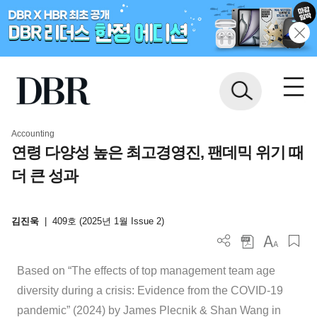
Accounting
연령 다양성 높은 최고경영진, 팬데믹 위기 때
더 큰 성과
김진욱
|
409호 (2025년 1월 Issue 2)
Based on “The effects of top management team age
diversity during a crisis: Evidence from the COVID-19
pandemic” (2024) by James Plecnik & Shan Wang in