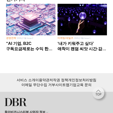
경영전략
마케팅/세일즈
2026년 5월 Issue 2
2026년 8월 Issue 1
“AI 기업, B2C
‘내가 키워주고 싶다’
구독요금제로는 수익 한계
애착이 팬덤 씨앗 시간·감정
다른 사업 없이 AI 성장에만
쏟다 보면 ‘정체성
의존 땐 위기”
공동체’로
서비스 소개
이용약관
저작권 정책
개인정보처리방침
이메일 무단수집 거부
사이트맵
기업교육 문의
동아비즈니스리뷰 사업자 정보