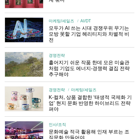
마케팅/세일즈
AI/DT
모두가 AI 쓰는 시대 경쟁우위 무기는
모방 못할 기업 헤리티지와 차별적 비
전
경영전략
흩어지기 쉬운 작품 한데 모은 미술관
처럼 기업도 에너지-경쟁력 결집 전략
추구해야
경영전략
마케팅/세일즈
K-컬처, 상품 결합한 ‘태생적 국제화 기
업’ 현지 문화 반영한 하이브리드 전략
펴야
인사/조직
문화예술 적극 활용해 인재 부르는 조
직문화 만들어야