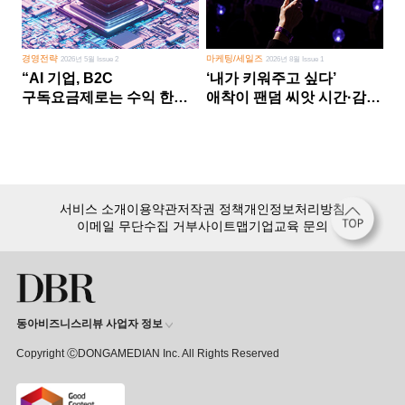
경영전략
마케팅/세일즈
2026년 5월 Issue 2
2026년 8월 Issue 1
“AI 기업, B2C
‘내가 키워주고 싶다’
구독요금제로는 수익 한계
애착이 팬덤 씨앗 시간·감정
다른 사업 없이 AI 성장에만
쏟다 보면 ‘정체성
의존 땐 위기”
공동체’로
서비스 소개
이용약관
저작권 정책
개인정보처리방침
이메일 무단수집 거부
사이트맵
기업교육 문의
동아비즈니스리뷰 사업자 정보
Copyright ⒸDONGAMEDIAN Inc. All Rights Reserved
회원 가입만 해도, DBR 월정액 서비스 첫 달 무료!
15,000여 건의 DBR 콘텐츠를
무제한으로 이용
하세요.