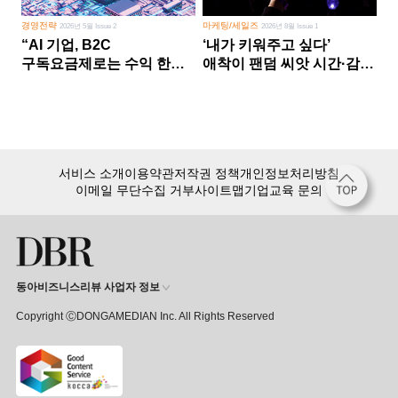
경영전략
마케팅/세일즈
2026년 5월 Issue 2
2026년 8월 Issue 1
“AI 기업, B2C
‘내가 키워주고 싶다’
구독요금제로는 수익 한계
애착이 팬덤 씨앗 시간·감정
다른 사업 없이 AI 성장에만
쏟다 보면 ‘정체성
의존 땐 위기”
공동체’로
서비스 소개
이용약관
저작권 정책
개인정보처리방침
이메일 무단수집 거부
사이트맵
기업교육 문의
동아비즈니스리뷰 사업자 정보
Copyright ⒸDONGAMEDIAN Inc. All Rights Reserved
회원 가입만 해도, DBR 월정액 서비스 첫 달 무료!
15,000여 건의 DBR 콘텐츠를
무제한으로 이용
하세요.
첫 달 무제한 이용