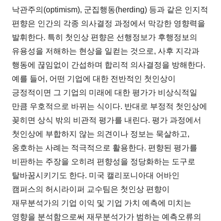
낙관주의(optimism), 군집행동(herding) 등과 같은 인지적
편향은 인간의 각종 의사결정 과정에서 막강한 영향력을
발휘한다. 특히 첫인상 편향은 선행정보가 후행정보의
유용성을 저해하는 현상을 일컫는 것으로, 사후 지각과
행동에 끊임없이 간섭하며 합리적 의사결정을 방해한다.
예를 들어, 어떤 기업에 대한 전반적인 첫인상이
긍정적이면 그 기업의 미래에 대한 평가가 비상식적일
만큼 우호적으로 바뀌는 식이다. 반대로 부정적 첫인상에
꽂히면 상식 밖의 비관적 평가를 내린다. 평가 과정에서
첫인상에 부합하지 않는 의견이나 정보는 묵살하고,
옹호하는 사례는 적극적으로 활용한다. 편향된 평가를
비판하는 주장을 오히려 편향성을 정당화하는 도구로
탈바꿈시키기도 한다. 미국 캘리포니아대 어바인
캠퍼스의 허시라이퍼 교수팀은 첫인상 편향이
재무분석가의 기업 이익 및 기업 가치 예측에 미치는
영향을 분석함으로써 재무분석가가 범하는 예측오류의