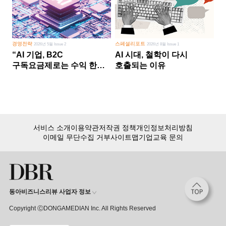
경영전략
스페셜리포트
2026년 5월 Issue 2
2026년 8월 Issue 1
“AI 기업, B2C
AI 시대, 철학이 다시
구독요금제로는 수익 한계
호출되는 이유
다른 사업 없이 AI 성장에만
의존 땐 위기”
서비스 소개
이용약관
저작권 정책
개인정보처리방침
이메일 무단수집 거부
사이트맵
기업교육 문의
동아비즈니스리뷰 사업자 정보
Copyright ⒸDONGAMEDIAN Inc. All Rights Reserved
회원 가입만 해도, DBR 월정액 서비스 첫 달 무료!