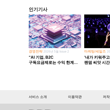
인기기사
경영전략
마케팅/세일즈
2026년 5월 Issue 2
2
“AI 기업, B2C
‘내가 키워주고
구독요금제로는 수익 한계
팬덤 씨앗 시간
다른 사업 없이 AI 성장에만
‘정체성 공동체
의존 땐 위기”
서비스 소개
이용약관
저작