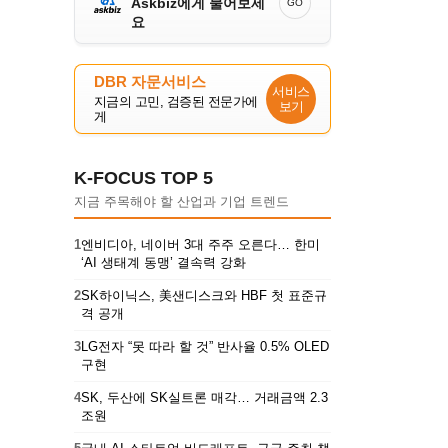
Askbiz에게 물어보세
GO
요
DBR 자문서비스
서비스
지금의 고민, 검증된 전문가에
보기
게
K-FOCUS TOP 5
지금 주목해야 할 산업과 기업 트렌드
1
엔비디아, 네이버 3대 주주 오른다… 한미
‘AI 생태계 동맹’ 결속력 강화
2
SK하이닉스, 美샌디스크와 HBF 첫 표준규
격 공개
3
LG전자 “못 따라 할 것” 반사율 0.5% OLED
구현
4
SK, 두산에 SK실트론 매각… 거래금액 2.3
조원