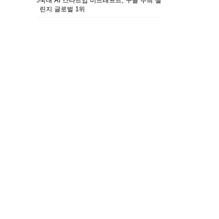
5
국내 AI 스타트업 비드래프트, 구글 주최 챌
린지 글로벌 1위