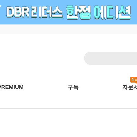
N
PREMIUM
구독
자문