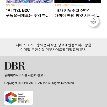
경영전략
마케팅/세일즈
2026년 5월 Issue 2
2026년 8월 Issue 1
“AI 기업, B2C
‘내가 키워주고 싶다’
구독요금제로는 수익 한계
애착이 팬덤 씨앗 시간·감정
다른 사업 없이 AI 성장에만
쏟다 보면 ‘정체성
의존 땐 위기”
공동체’로
서비스 소개
이용약관
저작권 정책
개인정보처리방침
이메일 무단수집 거부
사이트맵
기업교육 문의
동아비즈니스리뷰 사업자 정보
Copyright ⒸDONGAMEDIAN Inc. All Rights Reserved
회원 가입만 해도, DBR 월정액 서비스 첫 달 무료!
15,000여 건의 DBR 콘텐츠를
무제한으로 이용
하세요.
첫 달 무제한 이용