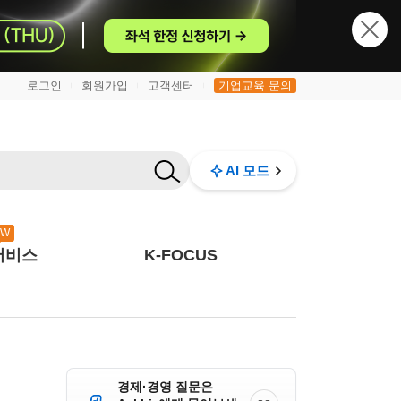
로그인
회원가입
고객센터
기업교육 문의
|
|
|
AI 모드
EW
서비스
K-FOCUS
경제·경영 질문은