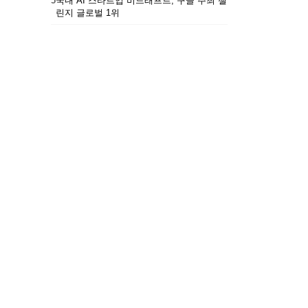
5
국내 AI 스타트업 비드래프트, 구글 주최 챌
린지 글로벌 1위