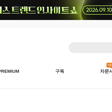
N
PREMIUM
구독
자문