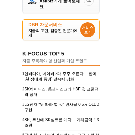
Askbiz에게 물어보세
GO
요
DBR 자문서비스
서비스
지금의 고민, 검증된 전문가에
보기
게
K-FOCUS TOP 5
지금 주목해야 할 산업과 기업 트렌드
1
엔비디아, 네이버 3대 주주 오른다… 한미
‘AI 생태계 동맹’ 결속력 강화
2
SK하이닉스, 美샌디스크와 HBF 첫 표준규
격 공개
3
LG전자 “못 따라 할 것” 반사율 0.5% OLED
구현
4
SK, 두산에 SK실트론 매각… 거래금액 2.3
조원