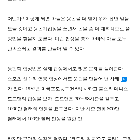
어떤가
?
이렇게 되면 아들은 용돈을 더 받기 위해 집안 일을
도울 것이고 용돈기입장을 쓰면서 돈을 좀 더 계획적으로 쓸
방법을 찾을지 모른다
.
이런 협상을 통해 아빠와 아들 모두
만족스러운 결과를 만들어 낼 수 있다
.
통합적 협상법은 실제 협상에서도 많은 문제를 풀어준다
.
스포츠 선수의 연봉 협상에서도 윈윈을 만들어 낸 사례
6
가 있다
. 1997
년 미국프로농구
(NBA)
시카고 불스와 데니스
로드맨의 협상을 보자
.
로드맨은
’97∼98
시즌을 앞두고
1000
만 달러의 연봉을 요구했다
.
지난 시즌 연봉
900
만
달러에서
100
만 달러 인상을 원한 것
.
하지만 구단의 생각은 달랐다
. ‘
코트의 악동
’
으로 불리는 그의