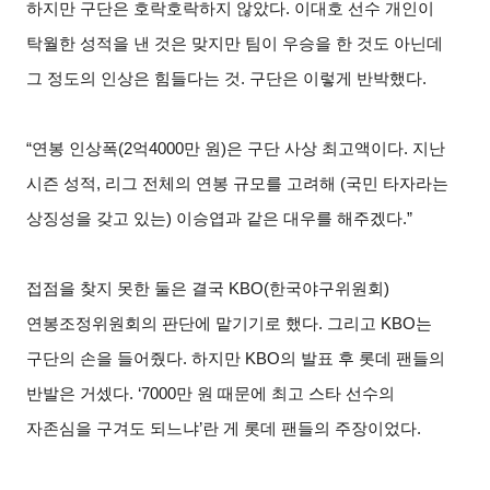
하지만 구단은 호락호락하지 않았다
.
이대호 선수 개인이
탁월한 성적을 낸 것은 맞지만 팀이 우승을 한 것도 아닌데
그 정도의 인상은 힘들다는 것
.
구단은 이렇게 반박했다
.
“연봉 인상폭
(2
억
4000
만 원
)
은 구단 사상 최고액이다
.
지난
시즌 성적
,
리그 전체의 연봉 규모를 고려해
(
국민 타자라는
상징성을 갖고 있는
)
이승엽과 같은 대우를 해주겠다
.”
접점을 찾지 못한 둘은 결국
KBO(
한국야구위원회
)
연봉조정위원회의 판단에 맡기기로 했다
.
그리고
KBO
는
구단의 손을 들어줬다
.
하지만
KBO
의 발표 후 롯데 팬들의
반발은 거셌다
. ‘7000
만 원 때문에 최고 스타 선수의
자존심을 구겨도 되느냐
’
란 게 롯데 팬들의 주장이었다
.