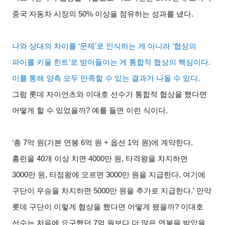
중국 자동차 시장의
50%
이상을 점유하는 성과를 냈다
.
나와 상대의 차이를
‘
문제
’
로 인식하는 게 아니라
‘
협상의
파이를 키울 힌트
’
로 받아들이는 게 통합적 협상의 핵심이다
.
이를 통해 양측 모두 만족할 수 있는 결과가 나올 수 있다
.
그럼 롯데 자이언츠와 이대호 선수가 통합적 협상을 했다면
어떻게 할 수 있었을까
?
예를 들면 이런 식이다
.
‘총
7
억 원
(
기본 연봉
6
억 원
+
옵션
1
억 원
)
에 계약한다
.
홈런을
40
개 이상 치면
4000
만 원
,
타격왕을 차지하면
3000
만 원
,
타점왕에 오르면
3000
만 원을 지급한다
.
여기에
구단이 우승을 차지하면
5000
만 원을 추가로 지급한다
.’
만약
롯데 구단이 이렇게 협상을 했다면 어떻게 됐을까
?
이대호
선수는 처음에 요구했던
7
억 원보다 더 많은 연봉을 받았을