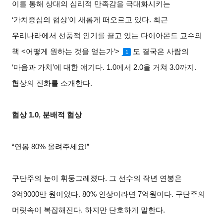
이를 통해 상대의 심리적 만족감을 극대화시키는
‘
가치중심의 협상
’
이 새롭게 떠오르고 있다
.
최근
우리나라에서 선풍적 인기를 끌고 있는 다이아몬드 교수의
책
<
어떻게 원하는 것을 얻는가
’>
도 결국은 사람의
1
‘
마음과 가치
’
에 대한 얘기다
. 1.0
에서
2.0
을 거쳐
3.0
까지
.
협상의 진화를 소개한다
.
협상
1.0,
분배적 협상
“연봉
80%
올려주세요
!”
구단주의 눈이 휘둥그레졌다
.
그 선수의 작년 연봉은
3
억
9000
만 원이었다
. 80%
인상이라면
7
억원이다
.
구단주의
머릿속이 복잡해진다
.
하지만 단호하게 말한다
.