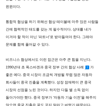
윈윈이다
.
통합적 협상을 하기 위해선 협상 테이블에 마주 앉은 사람들
간에 협력적인 태도를 갖는 게 필수적이다
.
상대를 내가
이겨야 할 적이 아닌
‘
파트너
’
로 받아들여야 한다
.
그래야
문제를 함께 풀어갈 수 있다
.
비즈니스 협상에서도 이런 접근은 아주 큰 힘을 지닌다
.
1990
년대 초 폭스바겐과 중국 정부 간의 협상 사례
가
7
좋은 예다
.
중국 시장이 조금씩 개방될 무렵 많은 자동차
회사들이 중국 진출을 계획했다
.
성장 잠재력이 큰 중국
시장의 선점을 노린 것이다
.
하지만 다들 별 소득 없이
돌아가야만 했다
.
중국 정부가
‘
자동차 기술 이전
’
을 해주지
않으면 중국 진출은 꿈도 꾸지 말라고 버텼기 때문이다
.