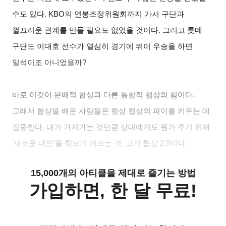
수도 있다
. KBO
의 연봉조정위원회까지 가서 구단과
껄끄러운 관계를 만들 필요도 없었을 것이다
.
그리고 롯데
구단도 이대호 선수가 열심히 경기에 뛰어 우승을 하면
일석이조 아니었을까
?
바로 이것이 분배적 협상과 다른 통합적 협상의 힘이다
.
그래서 협상을 배운 사람들은 항상 협상의 파이를 키우는 데
집중한다
.
내가 가져가는 것만큼 상대에게도 뭔가 주기 위해
‘
새로운 대안
’
을 찾으려 애쓰는 것
,
그게 협상
2.0
이다
.
15,000개의 아티클을 제대로 즐기는 방법
가입하면, 한 달 무료!