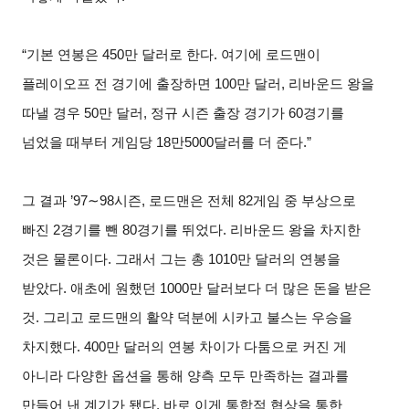
“기본 연봉은
450
만 달러로 한다
.
여기에 로드맨이
플레이오프 전 경기에 출장하면
100
만 달러
,
리바운드 왕을
따낼 경우
50
만 달러
,
정규 시즌 출장 경기가
60
경기를
넘었을 때부터 게임당
18
만
5000
달러를 더 준다
.”
그 결과
’97∼98
시즌
,
로드맨은 전체
82
게임 중 부상으로
빠진
2
경기를 뺀
80
경기를 뛰었다
.
리바운드 왕을 차지한
것은 물론이다
.
그래서 그는 총
1010
만 달러의 연봉을
받았다
.
애초에 원했던
1000
만 달러보다 더 많은 돈을 받은
것
.
그리고 로드맨의 활약 덕분에 시카고 불스는 우승을
차지했다
. 400
만 달러의 연봉 차이가 다툼으로 커진 게
아니라 다양한 옵션을 통해 양측 모두 만족하는 결과를
만들어 낸 계기가 됐다
.
바로 이게 통합적 협상을 통한