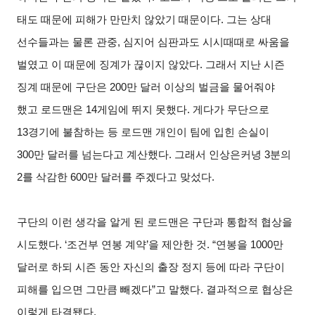
태도 때문에 피해가 만만치 않았기 때문이다
.
그는 상대
선수들과는 물론 관중
,
심지어 심판과도 시시때때로 싸움을
벌였고 이 때문에 징계가 끊이지 않았다
.
그래서 지난 시즌
징계 때문에 구단은
200
만 달러 이상의 벌금을 물어줘야
했고 로드맨은
14
게임에 뛰지 못했다
.
게다가 무단으로
13
경기에 불참하는 등 로드맨 개인이 팀에 입힌 손실이
300
만 달러를 넘는다고 계산했다
.
그래서 인상은커녕
3
분의
2
를 삭감한
600
만 달러를 주겠다고 맞섰다
.
구단의 이런 생각을 알게 된 로드맨은 구단과 통합적 협상을
시도했다
. ‘
조건부 연봉 계약
’
을 제안한 것
. “
연봉을
1000
만
달러로 하되 시즌 동안 자신의 출장 정지 등에 따라 구단이
피해를 입으면 그만큼 빼겠다
”
고 말했다
.
결과적으로 협상은
이렇게 타결됐다
.