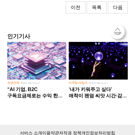
이전
목록
다음
인기기사
경영전략
마케팅/세일즈
2026년 5월 Issue 2
2026년 8월 Issue 1
“AI 기업, B2C
‘내가 키워주고 싶다’
구독요금제로는 수익 한계
애착이 팬덤 씨앗 시간·감정
다른 사업 없이 AI 성장에만
쏟다 보면 ‘정체성
의존 땐 위기”
공동체’로
서비스 소개
이용약관
저작권 정책
개인정보처리방침