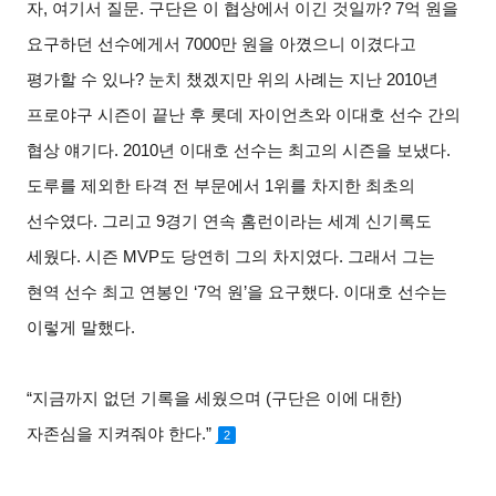
자
,
여기서 질문
.
구단은 이 협상에서 이긴 것일까
? 7
억 원을
요구하던 선수에게서
7000
만 원을 아꼈으니 이겼다고
평가할 수 있나
?
눈치 챘겠지만 위의 사례는 지난
2010
년
프로야구 시즌이 끝난 후 롯데 자이언츠와 이대호 선수 간의
협상 얘기다
. 2010
년 이대호 선수는 최고의 시즌을 보냈다
.
도루를 제외한 타격 전 부문에서
1
위를 차지한 최초의
선수였다
.
그리고
9
경기 연속 홈런이라는 세계 신기록도
세웠다
.
시즌
MVP
도 당연히 그의 차지였다
.
그래서 그는
현역 선수 최고 연봉인
‘7
억 원
’
을 요구했다
.
이대호 선수는
이렇게 말했다
.
“지금까지 없던 기록을 세웠으며
(
구단은 이에 대한
)
자존심을 지켜줘야 한다
.”
2