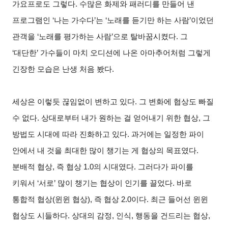
가요프로도 그렇다
.
수많은 화제와 패러디를 만들어 낸
프로그램인
‘
나는 가수다
’
는
‘
노래를 듣기만 하는 사람
’
이었던
관객을
‘
노래를 평가하는 사람
’
으로 탈바꿈시켰다
.
그
‘
대단한
’
가수들이 마치 오디션에 나온 아마추어처럼 그렇게
긴장한 모습은 난생 처음 봤다
.
세상은 이렇듯 끊임없이 변하고 있다
.
그 변화에 협상도 빠질
수 없다
.
상대로부터 내가 원하는 걸 얻어내기 위한 협상
,
그
방법도 시대에 따라 진화하고 있다
.
과거에는 일정한 파이
안에서 내 것을 최대한 많이 챙기는 게 협상의 목표였다
.
분배적 협상
,
즉 협상
1.0
의 시대였다
.
그러다가 파이를
키워서
‘
서로
’
많이 챙기는 협상이 인기를 끌었다
.
바로
통합적 협상
(
윈윈 협상
),
즉 협상
2.0
이다
.
최근 들어선 윈윈
협상도 시들하다
.
상대의 감정
,
인식
,
행동을 건드리는 협상
,