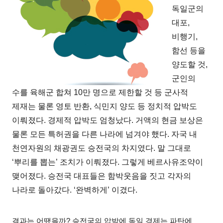
독일군의
대포
,
비행기
,
함선 등을
양도할 것
,
군인의
수를 육해군 합쳐
10
만 명으로 제한할 것 등 군사적
제재는 물론 영토 반환
,
식민지 양도 등 정치적 압박도
이뤄졌다
.
경제적 압박도 엄청났다
.
거액의 현금 보상은
물론 모든 특허권을 다른 나라에 넘겨야 했다
.
자국 내
천연자원의 채광권도 승전국의 차지였다
.
말 그대로
‘
뿌리를 뽑는
’
조치가 이뤄졌다
.
그렇게 베르사유조약이
맺어졌다
.
승전국 대표들은 함박웃음을 짓고 각자의
나라로 돌아갔다
. ‘
완벽하게
’
이겼다
.
결과는 어땠을까
?
승전국의 압박에 독일 경제는 파탄에