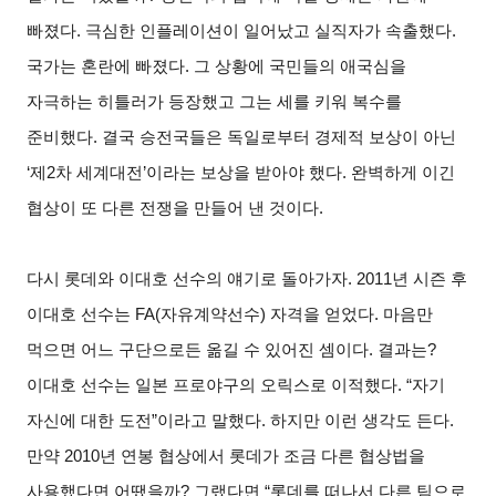
빠졌다
.
극심한 인플레이션이 일어났고 실직자가 속출했다
.
국가는 혼란에 빠졌다
.
그 상황에 국민들의 애국심을
자극하는 히틀러가 등장했고 그는 세를 키워 복수를
준비했다
.
결국 승전국들은 독일로부터 경제적 보상이 아닌
‘
제
2
차 세계대전
’
이라는 보상을 받아야 했다
.
완벽하게 이긴
협상이 또 다른 전쟁을 만들어 낸 것이다
.
다시 롯데와 이대호 선수의 얘기로 돌아가자
. 2011
년 시즌 후
이대호 선수는
FA(
자유계약선수
)
자격을 얻었다
.
마음만
먹으면 어느 구단으로든 옮길 수 있어진 셈이다
.
결과는
?
이대호 선수는 일본 프로야구의 오릭스로 이적했다
. “
자기
자신에 대한 도전
”
이라고 말했다
.
하지만 이런 생각도 든다
.
만약
2010
년 연봉 협상에서 롯데가 조금 다른 협상법을
사용했다면 어땠을까
?
그랬다면
“
롯데를 떠나서 다른 팀으로