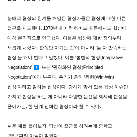
분배적 협상의 한계를 깨달은 협상가들은 협상에 대한 다른
접근을 시도했다
. 1970
년대 이후 하버드대 등에서도 협상에
대해 본격적으로 연구했다
.
이들은 협상에 대한 정의부터
새롭게 내렸다
. ‘
한쪽만 이기는 것
’
이 아니라
‘
둘 다 만족하는
협상
’
을 해야 한다고 말했다
.
이를
‘
통합적 협상
(Integrative
Negotiation)’
또는
‘
원칙화된 협상
(Principled
5
Negotiation)’
이라 부른다
.
우리가 흔히
‘
윈윈
(Win-Win)
협상
’
이라고 말하는 협상이다
.
강하게 맞서 있는 협상 이슈만
가지고 협상을 하는 게 아니라 다양한 옵션을 제시해 협상을
풀어가는
,
한 단계 진화한 협상이라 할 수 있다
.
쉬운 예를 들어보자
.
당신이 출근을 하려는데 중학교
2
학년짜리 아들이 말한다
.