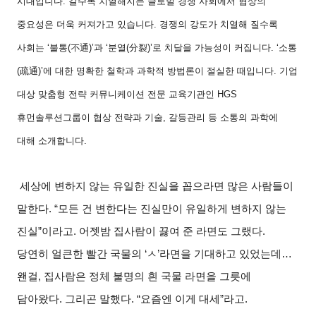
시대입니다
.
갈수록 치열해지는 글로벌 경쟁 사회에서 협상의
중요성은 더욱 커져가고 있습니다
.
경쟁의 강도가 치열해 질수록
사회는
‘
불통
(
不通
)’
과
‘
분열
(
分裂
)’
로 치달을 가능성이 커집니다
. ‘
소통
(
疏通
)’
에 대한 명확한 철학과 과학적 방법론이 절실한 때입니다
.
기업
대상 맞춤형 전략 커뮤니케이션 전문 교육기관인
HGS
휴먼솔루션그룹이 협상 전략과 기술
,
갈등관리 등 소통의 과학에
대해 소개합니다
.
세상에 변하지 않는 유일한 진실을 꼽으라면 많은 사람들이
말한다
. “
모든 건 변한다는 진실만이 유일하게 변하지 않는
진실
”
이라고
.
어젯밤 집사람이 끓여 준 라면도 그랬다
.
당연히 얼큰한 빨간 국물의
‘
ㅅ
’
라면을 기대하고 있었는데
…
왠걸
,
집사람은 정체 불명의 흰 국물 라면을 그릇에
담아왔다
.
그리곤 말했다
. “
요즘엔 이게 대세
”
라고
.