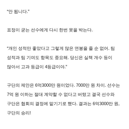
“안 됩니다
.”
표정이 굳는 선수에게 다시 한번 못을 박는다
.
“개인 성적만 좋았다고 그렇게 많은 연봉을 줄 순 없어
.
팀
성적과 팀 기여도 항목도 중요해
.
당신은 실책 개수 등이
많아서 고과 등급이
4
등급이야
.”
구단의 제안은
6
억
3000
만 원이었다
. 7000
만 원 차이
.
선수는
7
억 원 이하는 절대 계약할 수 없다고 버텼고 결국 선수와
구단은 협회의 결정에 맡기기로 했다
.
결과는
6
억
3000
만 원
,
구단의 승리
!