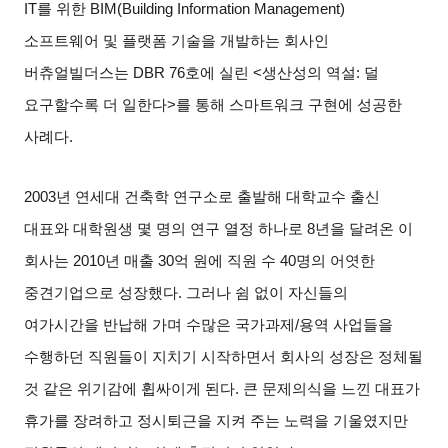
IT
를 위한
BIM(Building Information Management)
소프트웨어 및 플랫폼 기술을 개발하는 회사인
버츄얼빌더스는
DBR 76
호에 실린
<
생산성의 역설
:
덜
요구할수록 더 일한다
>
를 통해 스마트워크 구현에 성공한
사례다
.
2003
년 연세대 건축학 연구소로 출발해 대학교수 출신
대표와 대학원생 몇 명의 연구 열정 하나로
8
년을 달려온 이
회사는
2010
년 매출
30
억 원에 직원 수
40
명의 어엿한
중견기업으로 성장했다
.
그러나 쉼 없이 자신들의
여가시간을 반납해 가며 수많은 국가과제
/
용역 사업들을
수행하던 직원들이 지치기 시작하면서 회사의 성장은 정체될
것 같은 위기감에 휩싸이게 된다
.
큰 문제의식을 느낀 대표가
휴가를 장려하고 정시퇴근을 지켜 주는 노력을 기울였지만