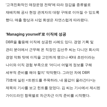
‘
고객친화적인 매장운영 전략
’
에 따라 장갑을 종류별로
재배치해 공사 현장 관계자의 대량 구매로 이어질 수 있도록
했다
.
매출 향상과 사업 회생은 자연스럽게 따라왔다
.
‘
Managing yourself’
로 이직에 성공
DBR
을 활용해 이직에 성공한 사례도 있다
.
경영 기획 및
관리 분야에서 근무해 온 직장인 김선주 씨는 다니던 회사의
경영 악화 탓에 이직을 고민하게 됐으나
40
대 초반이라는
나이와 이직 경험 부족으로
‘
어디서 어떻게 정보를 구해
세부적 준비를 해야 할지
’
막막했다
.
그러던 차에
DBR
73
호에 실린
<
트렌드를 주목하라
,
내 몸값이 올라간다
>
는
제목의 기사를 보고 힌트를 얻었다
.
김 씨는 기사에서 제시된
가이드라인 항목별로 차근차근 이직 준비를 시작했다
.