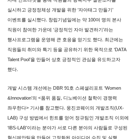
사내 인트라넷을 통해 직원들의 행복지수 설문조사를
실시하고 긍정정체성 개발을 위한
‘
자아태그 만들기
’
이벤트를 실시했다
.
창립기념일에는 약
100
여 명의 본사
직원이 참여한 가운데
‘
긍정적인 자아 발견하기
’
라는
행사프로그램을 운영해 큰 호응을 얻기도 했다
.
최근에는
직원들의 취미와 특기 등을 공유하기 위한 목적으로
‘DATA
Talent Pool’
을 만들어 상호 긍정적인 관심을 유도하고자
했다
.
개발 시스템 개선에는
DBR 91
호 스페셜리포트
‘Women
&Innovation’
의
<
품위 품질
,
디노베이션 철학이 경쟁력
좌우한다
>
기사를 참고했다
.
웅진코웨이의 개발조직
(UX-
LAB)
구성 방법에서 힌트를 얻어 정규팀인 개발조직 이외에
‘IBS-LAB’
이라는 분야가 서로 다른 분야의 사람들로 구성된
혁신제안팀을 만들어 고정화된 아이디어 수집 및 실행