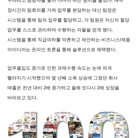
구하려고 담당자를 쫓아 다녀야 하는 낭비를 줄였다
.
매주
장시간의 팀회의를 거쳐 업무를 분담하는 대신 팀장은
시스템을 통해 팀의 업무를 할당하고
,
각 팀원은 자신의 할당
업무를 스스로 관리하며 수행하는 자율을 얻게 됐다
.
시스템을 통해 직급여하를 막론하고 제안하는 비즈니스
/
제품
아이디어는 온라인 토론을 통해 솔루션으로 채택됐다
.
업무몰입도 증가로 인한 과제수행 속도는 눈에 띄게
빨라지기 시작했으며 몇 년째 소폭 상승에 그쳤던 회사
매출은 전년 대비
2
배 증가하고 올해 또다시
2
배 성장을
바라보고 있다
.