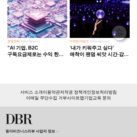
경영전략
마케팅/세일즈
2026년 5월 Issue 2
2026년 8월 Issue 1
“AI 기업, B2C
‘내가 키워주고 싶다’
구독요금제로는 수익 한계
애착이 팬덤 씨앗 시간·감정
다른 사업 없이 AI 성장에만
쏟다 보면 ‘정체성
의존 땐 위기”
공동체’로
서비스 소개
이용약관
저작권 정책
개인정보처리방침
이메일 무단수집 거부
사이트맵
기업교육 문의
동아비즈니스리뷰 사업자 정보