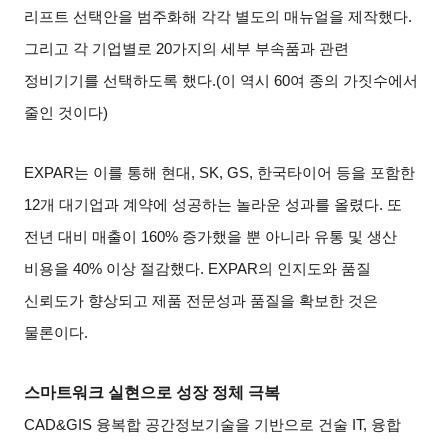
리프트 선택안을 범주화해 각각 별도의 매뉴얼을 제작했다
.
그리고 각 기업별로
20
가지의 세부 부속품과 관련
정비기기를 선택하도록 했다
.(
이 역시
60
여 종의 가짓수에서
줄인 것이다
)
EXPAR
는 이를 통해 현대
, SK, GS,
한국타이어 등을 포함한
12
개 대기업과 계약에 성공하는 놀라운 성과를 올렸다
.
또
전년 대비 매출이
160%
증가했을 뿐 아니라 유통 및 생산
비용을
40%
이상 절감했다
. EXPAR
의 인지도와 품질
신뢰도가 향상되고 제품 전문성과 품질을 확보한 것은
물론이다
.
스마트워크 실현으로 성장 정체 극복
CAD&GIS
융복합 공간정보기술을 기반으로 건술
IT,
융합