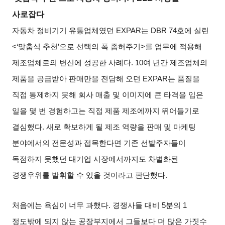
사로잡다
자동차 정비기기 유통업체였던
EXPAR
는
DBR 74
호에 실린
<‘
맞춤식 추천
’
으로 선택의 폭 좁혀주기
>
를 업무에 적용해
제조업체로의 변신에 성공한 사례다
. 10
여 년간 제조업체의
제품을 공급받아 판매만을 전담해 오던
EXPAR
는 품질을
직접 통제하지 못해 회사 매출 및 이미지에 큰 타격을 입은
일을 몇 번 경험하고는 직접 제품 제조에까지 뛰어들기로
결심했다
.
새로 확보하게 될 제조 역량을 판매 및 마케팅
분야에서의 전문성과 접목한다면 기존 선발주자들이
독점하지 못했던 대기업 시장에서까지도 차별화된
경쟁우위를 발휘할 수 있을 것이라고 판단했다
.
처음에는 욕심이 너무 과했다
.
경쟁사들 대비
5
분의
1
정도밖에 되지 않는 공장부지에서 그들보다 더 많은 가짓수