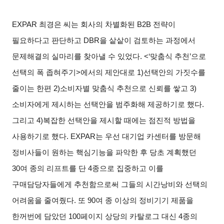
EXPAR
최경은 씨는 회사의 차별화된
B2B
전략이
필요하다고 판단하고
DBR
을 샅샅이 검토하는 과정에서
문제해결의 실마리를 찾아낼 수 있었다
. <‘
맞춤식 추천
’
으로
선택의 폭 좁혀주기
>
에서의 제안대로
1)
선택안의 가짓수를
줄이는 한편
2)
소비자별 맞춤식 추천으로 신뢰를 쌓고
3)
소비자에게 제시하는 선택안을 범주화해 제공하기로 했다
.
그리고
4)
복잡한 선택안을 제시할 때에는 점진적 방법을
사용하기로 했다
. EXPAR
는 우선 대기업 카센터를 방문해
정비사들이 원하는 핵심기능을 파악한 후 당초 계획했던
30
여 종의 리프트를 단
4
종으로 집중하고 이를
구매담당자들에게 추천함으로써 그들의 시간낭비와 선택의
어려움을 줄여줬다
.
또
90
여 종 이상의 정비기기 제품을
한꺼번에 담았던
100
페이지 상당의 카탈로그 대신
4
종의