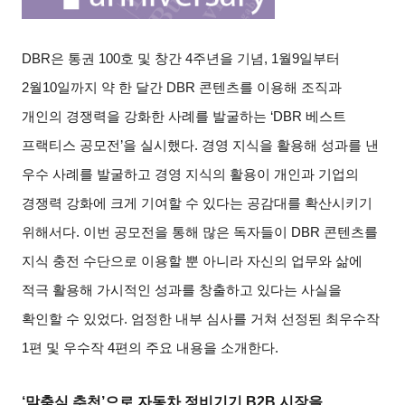
DBR
은 통권
100
호 및 창간
4
주년을 기념
, 1
월
9
일부터
2
월
10
일까지 약 한 달간
DBR
콘텐츠를 이용해 조직과
개인의 경쟁력을 강화한 사례를 발굴하는
‘DBR
베스트
프랙티스 공모전
’
을 실시했다
.
경영 지식을 활용해 성과를 낸
우수 사례를 발굴하고 경영 지식의 활용이 개인과 기업의
경쟁력 강화에 크게 기여할 수 있다는 공감대를 확산시키기
위해서다
.
이번 공모전을 통해 많은 독자들이
DBR
콘텐츠를
지식 충전 수단으로 이용할 뿐 아니라 자신의 업무와 삶에
적극 활용해 가시적인 성과를 창출하고 있다는 사실을
확인할 수 있었다
.
엄정한 내부 심사를 거쳐 선정된 최우수작
1
편 및 우수작
4
편의 주요 내용을 소개한다
.
‘맞춤식 추천
’
으로 자동차 정비기기
B2B
시장을