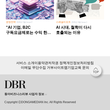
경영전략
스페셜리포트
2026년 5월 Issue 2
2026년 8월 Issue 1
“AI 기업, B2C
AI 시대, 철학이 다시
구독요금제로는 수익 한계
호출되는 이유
다른 사업 없이 AI 성장에만
의존 땐 위기”
서비스 소개
이용약관
저작권 정책
개인정보처리방침
이메일 무단수집 거부
사이트맵
기업교육 문의
동아비즈니스리뷰 사업자 정보
Copyright ⒸDONGAMEDIAN Inc. All Rights Reserved
회원 가입만 해도, DBR 월정액 서비스 첫 달 무료!