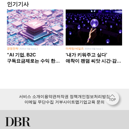
인기기사
경영전략
마케팅/세일즈
2026년 5월 Issue 2
2026년 8월 Issue 1
“AI 기업, B2C
‘내가 키워주고 싶다’
구독요금제로는 수익 한계
애착이 팬덤 씨앗 시간·감정
다른 사업 없이 AI 성장에만
쏟다 보면 ‘정체성
의존 땐 위기”
공동체’로
서비스 소개
이용약관
저작권 정책
개인정보처리방침
이메일 무단수집 거부
사이트맵
기업교육 문의