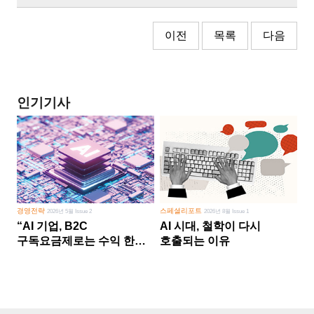
이전
목록
다음
인기기사
경영전략
스페셜리포트
2026년 5월 Issue 2
2026년 8월 Issue 1
“AI 기업, B2C
AI 시대, 철학이 다시
구독요금제로는 수익 한계
호출되는 이유
다른 사업 없이 AI 성장에만
의존 땐 위기”