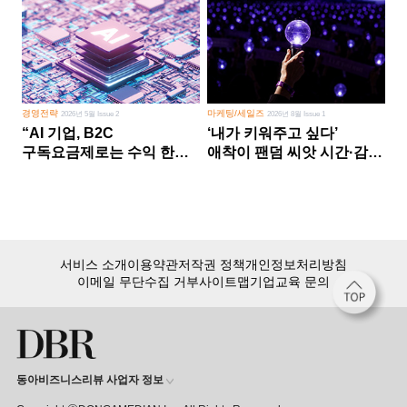
경영전략
마케팅/세일즈
2026년 5월 Issue 2
2026년 8월 Issue 1
“AI 기업, B2C
‘내가 키워주고 싶다’
구독요금제로는 수익 한계
애착이 팬덤 씨앗 시간·감정
다른 사업 없이 AI 성장에만
쏟다 보면 ‘정체성
의존 땐 위기”
공동체’로
서비스 소개
이용약관
저작권 정책
개인정보처리방침
이메일 무단수집 거부
사이트맵
기업교육 문의
동아비즈니스리뷰 사업자 정보