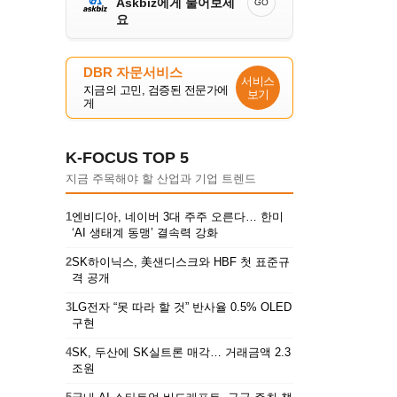
Askbiz에게 물어보세
GO
요
DBR 자문서비스
서비스
지금의 고민, 검증된 전문가에
보기
게
K-FOCUS TOP 5
지금 주목해야 할 산업과 기업 트렌드
1
엔비디아, 네이버 3대 주주 오른다… 한미
‘AI 생태계 동맹’ 결속력 강화
2
SK하이닉스, 美샌디스크와 HBF 첫 표준규
격 공개
3
LG전자 “못 따라 할 것” 반사율 0.5% OLED
구현
4
SK, 두산에 SK실트론 매각… 거래금액 2.3
조원