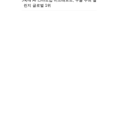
5
국내 AI 스타트업 비드래프트, 구글 주최 챌
린지 글로벌 1위