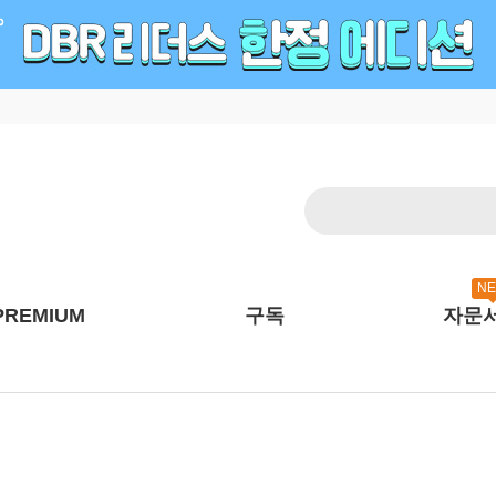
N
PREMIUM
구독
자문