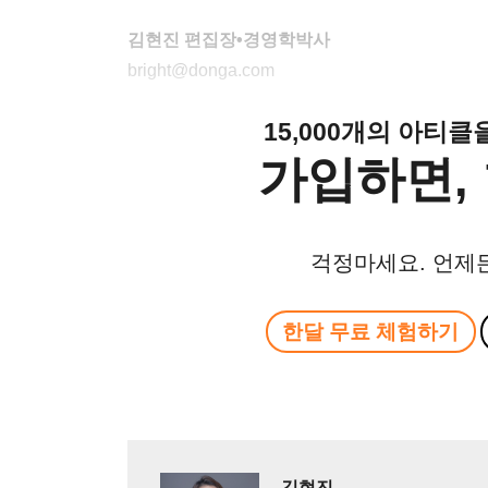
김현진 편집장•경영학박사
bright@donga.com
15,000개의 아티
가입하면, 
걱정마세요. 언제
한달 무료 체험하기
김현진