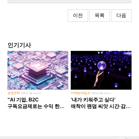
이전
목록
다음
인기기사
경영전략
마케팅/세일즈
2026년 5월 Issue 2
2026년 8월 Issue 1
“AI 기업, B2C
‘내가 키워주고 싶다’
구독요금제로는 수익 한계
애착이 팬덤 씨앗 시간·감정
다른 사업 없이 AI 성장에만
쏟다 보면 ‘정체성
의존 땐 위기”
공동체’로