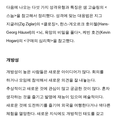
다음에 나오는 다섯 가지 성격유형과 특징은 샘 고슬링의
<
스눕
>
을 참고해서 정리했다
.
성격에 맞는 대응법은 지그
지글러
(Zig Ziglar)
의
<
클로징
>,
한스
-
게오르크 호이첼
(Hans-
Georg Häusel)
의
<
뇌
,
욕망의 비밀을 풀다
>,
케빈 호건
(Kevin
Hogan)
의
<
구매의 심리학
>
을 참고했다
.
개방성
개방성이 높은 사람들은 새로운 아이디어가 많다
.
회의를
하거나 모임에 참석해서 새로운 의견을 잘 내놓는다
.
추상적이고 새로운 것에 관심이 많고 궁금한 것이 많다
.
혼자
생각하는 것을 즐기고 발명에 재능이 있으며 예술적이다
.
새로운 것에 도전하기를 즐기며 외국을 여행한다거나 색다른
체험을 열망한다
.
새로운 지식에도 개방적인 태도를 갖고