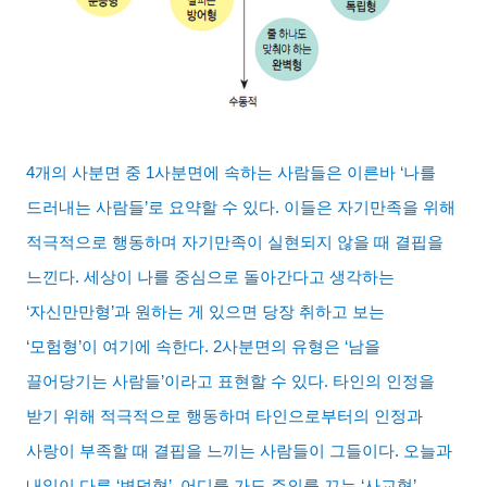
4
개의 사분면 중
1
사분면에 속하는 사람들은 이른바
‘
나를
드러내는 사람들
’
로 요약할 수 있다
.
이들은 자기만족을 위해
적극적으로 행동하며 자기만족이 실현되지 않을 때 결핍을
느낀다
.
세상이 나를 중심으로 돌아간다고 생각하는
‘
자신만만형
’
과 원하는 게 있으면 당장 취하고 보는
‘
모험형
’
이 여기에 속한다
. 2
사분면의 유형은
‘
남을
끌어당기는 사람들
’
이라고 표현할 수 있다
.
타인의 인정을
받기 위해 적극적으로 행동하며 타인으로부터의 인정과
사랑이 부족할 때 결핍을 느끼는 사람들이 그들이다
.
오늘과
내일이 다른
‘
변덕형
’,
어디를 가도 주의를 끄는
‘
사교형
’