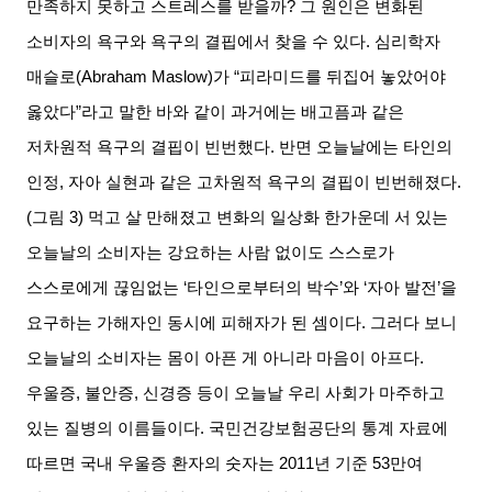
만족하지 못하고 스트레스를 받을까
?
그 원인은 변화된
소비자의 욕구와 욕구의 결핍에서 찾을 수 있다
.
심리학자
매슬로
(Abraham Maslow)
가
“
피라미드를 뒤집어 놓았어야
옳았다
”
라고 말한 바와 같이 과거에는 배고픔과 같은
저차원적 욕구의 결핍이 빈번했다
.
반면 오늘날에는 타인의
인정
,
자아 실현과 같은 고차원적 욕구의 결핍이 빈번해졌다
.
(
그림
3)
먹고 살 만해졌고 변화의 일상화 한가운데 서 있는
오늘날의 소비자는 강요하는 사람 없이도 스스로가
스스로에게 끊임없는
‘
타인으로부터의 박수
’
와
‘
자아 발전
’
을
요구하는 가해자인 동시에 피해자가 된 셈이다
.
그러다 보니
오늘날의 소비자는 몸이 아픈 게 아니라 마음이 아프다
.
우울증
,
불안증
,
신경증 등이 오늘날 우리 사회가 마주하고
있는 질병의 이름들이다
.
국민건강보험공단의 통계 자료에
따르면 국내 우울증 환자의 숫자는
2011
년 기준
53
만여