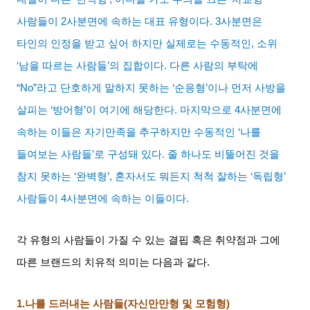
사람들이
2
사분면에 속하는 대표 유형이다
. 3
사분면은
타인의 인정을 받고 싶어 하지만 실제로는 수동적인
,
소위
‘
남을 따르는 사람들
’
의 집합이다
.
다른 사람의 부탁에
“No”
라고 단호하게 말하지 못하는
‘
순응형
’
이나 먼저 사방을
살피는
‘
방어형
’
이 여기에 해당한다
.
마지막으로
4
사분면에
속하는 이들은 자기만족을 추구하지만 수동적인
‘
나를
들여보는 사람들
’
로 구성돼 있다
.
줄 하나도 비뚤어진 것을
참지 못하는
‘
완벽형
’,
혼자서도 뭐든지 척척 잘하는
‘
독립형
’
사람들이
4
사분면에 속하는 이들이다
.
각 유형의 사람들이 가질 수 있는 결핍 혹은 취약점과 그에
따른 브랜드의 치유적 의미는 다음과 같다
.
1.
나를 드러내는 사람들
(
자신만만형 및 모험형
)