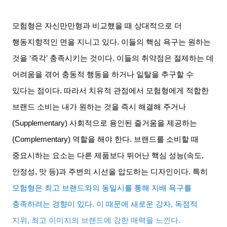
모험형은 자신만만형과 비교했을 때 상대적으로 더
행동지향적인 면을 지니고 있다
.
이들의 핵심 욕구는 원하는
것을
‘
즉각
’
충족시키는 것이다
.
이들의 취약점은 절제하는 데
어려움을 겪어 충동적 행동을 하거나 일탈을 추구할 수
있다는 점이다
.
따라서 치유적 관점에서 모험형에게 적합한
브랜드 소비는 내가 원하는 것을 즉시 해결해 주거나
(Supplementary)
사회적으로 용인된 즐거움을 제공하는
(Complementary)
역할을 해야 한다
.
브랜드를 소비할 때
중요시하는 요소는 다른 제품보다 뛰어난 핵심 성능
(
속도
,
안정성
,
맛 등
)
과 주변의 시선을 압도하는 디자인이다
.
특히
모험형은 최고 브랜드와의 동일시를 통해 지배 욕구를
충족하려는 경향이 있다
.
이 때문에 새로운 강자
,
독점적
지위
,
최고 이미지의 브랜드에 강한 매력을 느낀다
.