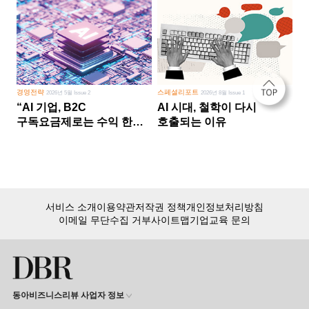
경영전략
스페셜리포트
2026년 5월 Issue 2
2026년 8월 Issue 1
“AI 기업, B2C
AI 시대, 철학이 다시
구독요금제로는 수익 한계
호출되는 이유
다른 사업 없이 AI 성장에만
의존 땐 위기”
서비스 소개
이용약관
저작권 정책
개인정보처리방침
이메일 무단수집 거부
사이트맵
기업교육 문의
동아비즈니스리뷰 사업자 정보