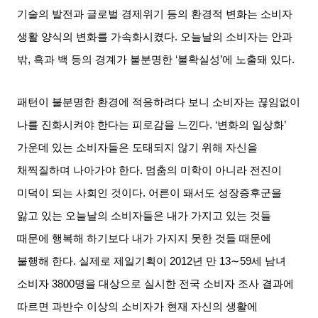
기술의 발전과 글로벌 경제위기 등의 환경적 변화는 소비자
생활 양식의 변화를 가속화시켰다
.
오늘날의 소비자는 안과
밖
,
흑과 백 등의 경계가 불분명한
‘
불확실성
’
에 노출돼 있다
.
패턴이 불분명한 환경에 적응하려다 보니 소비자는 끊임없이
나를 진화시켜야 한다는 피로감을 느낀다
. ‘
변화의 일상화
’
가운데 있는 소비자들은 도태되지 않기 위해 자신을
채찍질하며 나아가야 한다
.
멈춤의 미학이 아니라 전진이
미덕이 되는 사회인 것이다
.
어른이 돼서도 성장증후군을
앓고 있는 오늘날의 소비자들은 내가 가지고 있는 것들
때문에 행복해 하기보다 내가 가지지 못한 것들 때문에
불행해 한다
.
실제로 제일기획이
2012
년 만
13∼59
세 남녀
소비자
3800
명을 대상으로 실시한 전국 소비자 조사 결과에
따르면 과반수 이상의 소비자가 현재 자신의 생활에